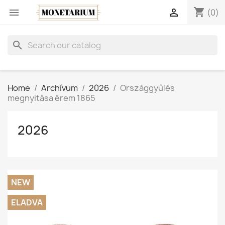
shopping_cart


(0)
search
Home
Archívum
2026
Országgyűlés
megnyitása érem 1865
2026
NEW
ELADVA