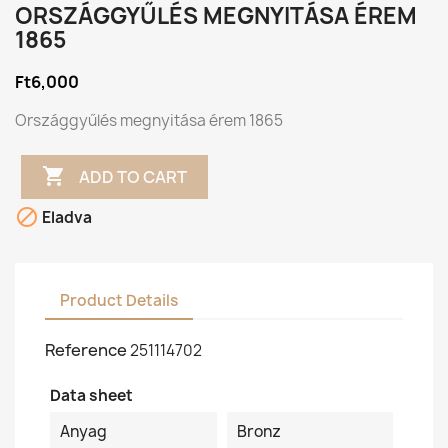
ORSZÁGGYŰLÉS MEGNYITÁSA ÉREM
1865
Ft6,000
Országgyűlés megnyitása érem 1865

ADD TO CART

Eladva
Product Details
Reference
251114702
Data sheet
Anyag
Bronz