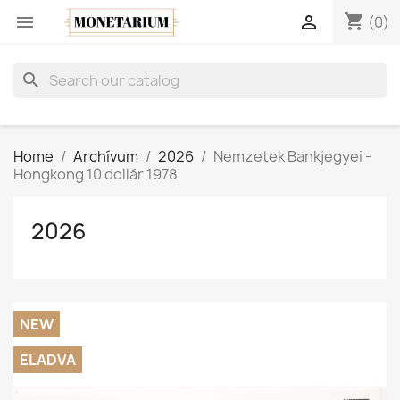
shopping_cart


(0)
search
Home
Archívum
2026
Nemzetek Bankjegyei -
Hongkong 10 dollár 1978
2026
NEW
ELADVA