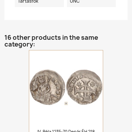
Tartásfok
UNC
16 other products in the same
category:
IV. Béla 1235-70 Denár ÉH 218