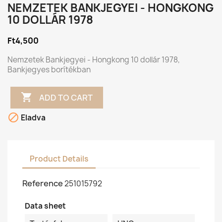
NEMZETEK BANKJEGYEI - HONGKONG
10 DOLLÁR 1978
Ft4,500
Nemzetek Bankjegyei - Hongkong 10 dollár 1978,
Bankjegyes borítékban

ADD TO CART

Eladva
Product Details
Reference
251015792
Data sheet