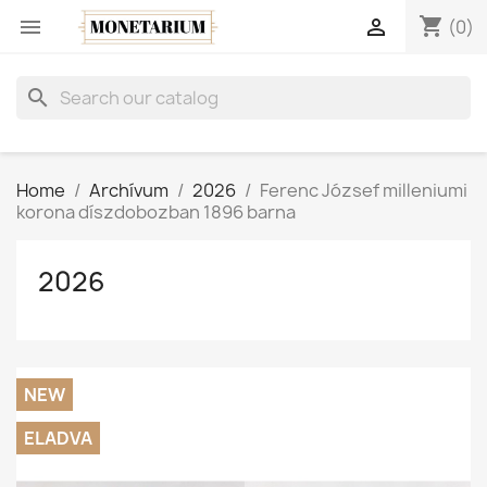
shopping_cart


(0)
search
Home
Archívum
2026
Ferenc József milleniumi
korona díszdobozban 1896 barna
2026
NEW
ELADVA