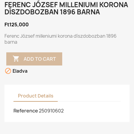
FERENC JÓZSEF MILLENIUMI KORONA
DÍSZDOBOZBAN 1896 BARNA
Ft125,000
Ferenc József milleniumi korona díszdobozban 1896
barna

ADD TO CART

Eladva
Product Details
Reference
250910602