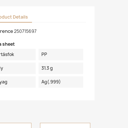
oduct Details
rence
250715697
a sheet
rtásfok
PP
ly
31.3 g
yag
Ag(.999)