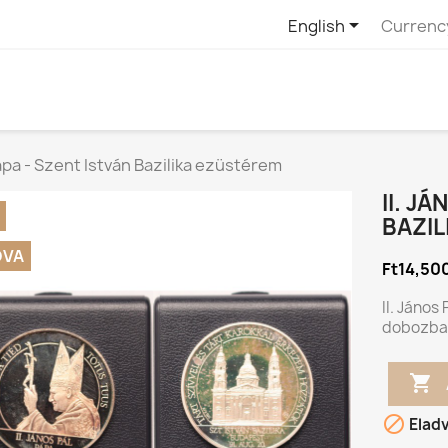

English
Currenc
Pápa - Szent István Bazilika ezüstérem
II. J
BAZI
DVA
Ft14,50
II. János
dobozba


Elad