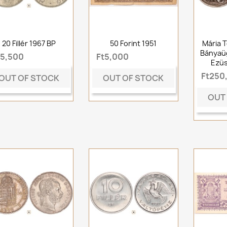
20 Fillér 1967 BP
50 Forint 1951
Mária T
Bányaü
t5,500
Ft5,000
Ezüs
Ft250
OUT OF STOCK
OUT OF STOCK
OUT