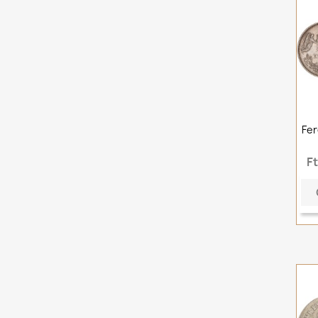
Fer
F