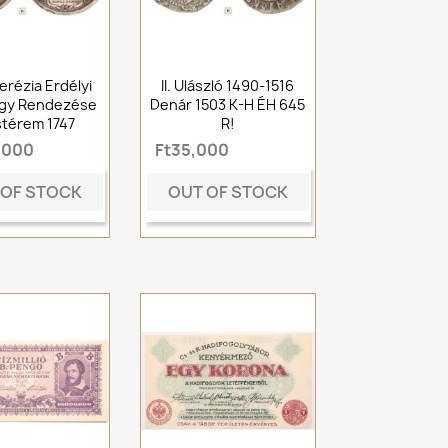
erézia Erdélyi
II. Ulászló 1490-1516
gy Rendezése
Denár 1503 K-H ÉH 645
térem 1747
R!
,000
Ft35,000
 OF STOCK
OUT OF STOCK