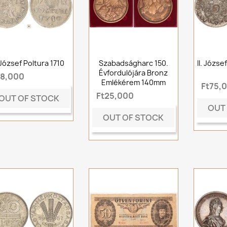
 József Poltura 1710
Szabadságharc 150.
II. Józse
Évfordulójára Bronz
t8,000
Emlékérem 140mm
Ft75,
Ft25,000
OUT OF STOCK
OUT
OUT OF STOCK