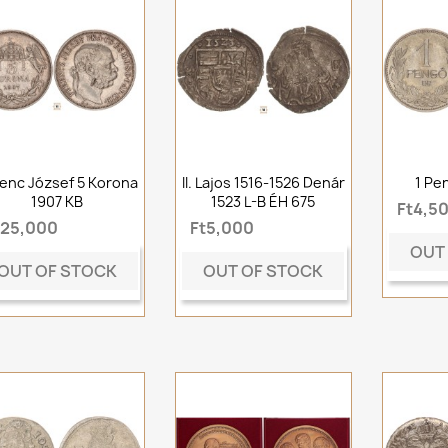
enc József 5 Korona
II. Lajos 1516-1526 Denár
1 Pe
1907 KB
1523 L-B ÉH 675
Ft4,5
t25,000
Ft5,000
OUT
OUT OF STOCK
OUT OF STOCK