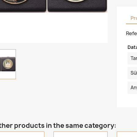
Pr
Refe
Dat
Ta
Sú
An
ther products in the same category: