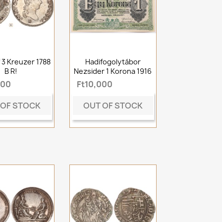
f 3 Kreuzer 1788
Hadifogolytábor
B R!
Nezsider 1 Korona 1916
000
Ft10,000
 OF STOCK
OUT OF STOCK