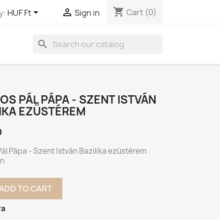
shopping_cart


Cart
(0)
y:
HUF Ft
Sign in
search
ÁNOS PÁL PÁPA - SZENT ISTVÁN
LIKA EZÜSTÉREM
0
 Pál Pápa - Szent István Bazilika ezüstérem
n
ADD TO CART
va