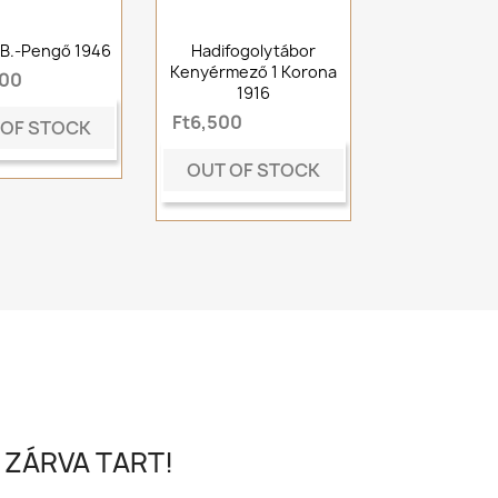
ó B.-Pengő 1946
Hadifogolytábor
Kenyérmező 1 Korona
000
1916
Ft6,500
 OF STOCK
OUT OF STOCK
 ZÁRVA TART!