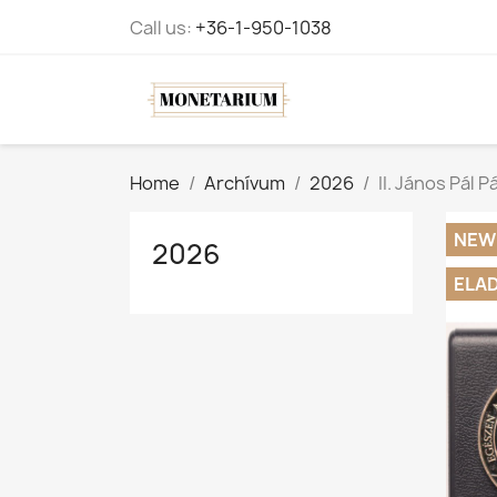
Call us:
+36-1-950-1038
Home
Archívum
2026
II. János Pál 
NEW
2026
ELA