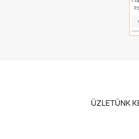
F
ÜZLETÜNK KE