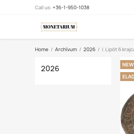
Call us:
+36-1-950-1038
Home
Archívum
2026
I. Lipót 6 kraj
NEW
2026
ELA