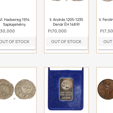
VI. Hadsereg 1914
II. András 1205-1235
V. Ferdi
Sapkajelvény
Denár ÉH 148 R!
t30,000
Ft70,000
Ft7,5
OUT OF STOCK
OUT OF STOCK
OUT