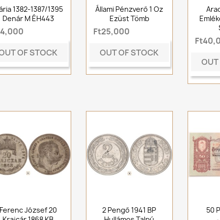
ária 1382-1387/1395
Állami Pénzverő 1 Oz
Ara
Denár M ÉH443
Ezüst Tömb
Emlék
t4,000
Ft25,000
Ft40,
OUT OF STOCK
OUT OF STOCK
OUT
Ferenc József 20
2 Pengő 1941 BP
50 
Krajcár 1868 KB
Hullámos Talpú