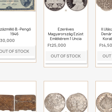
zázmillió B.-Pengő
Ezeréves
II.Ulá
1946
Magyarország Ezüst
Denár 
Emlékérem 1 Uncia
Korab
t30,000
Ft25,000
Ft4,5
OUT OF STOCK
OUT OF STOCK
OUT