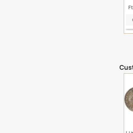
F
Cust
I. 