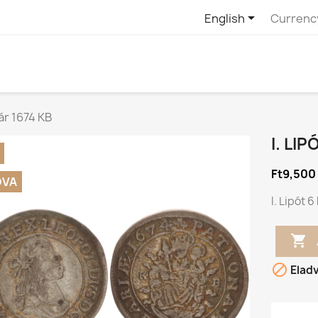

English
Currenc
cár 1674 KB
I. LI
Ft9,500
DVA
I. Lipót 


Elad