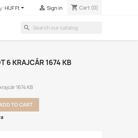
shopping_cart


Cart
(0)
y:
HUF Ft
Sign in
search
PÓT 6 KRAJCÁR 1674 KB
6 krajcár 1674 KB
ADD TO CART
va