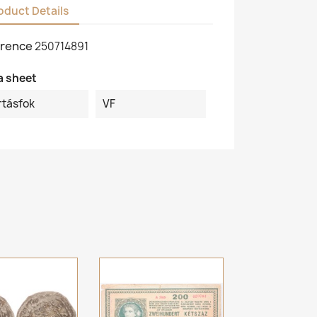
oduct Details
rence
250714891
a sheet
rtásfok
VF