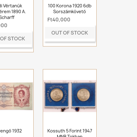
di Vértanúk
100 Korona 1920 6db
érem 1890 A.
Sorszámkövető
Scharff
Ft40,000
000
OUT OF STOCK
 OF STOCK
Pengő 1932
Kossuth 5 Forint 1947
MNB Tokban