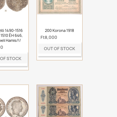
szló 1490-1516
200 Korona 1918
1510 ÉH 646,
Ft8,000
eli Hamis/!/
00
OUT OF STOCK
 OF STOCK