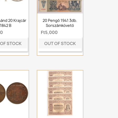
nánd 20 Krajcár
20 Pengő 1941 3db.
1842 B
Sorszámkövető
00
Ft5,000
 OF STOCK
OUT OF STOCK