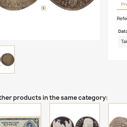
Pr
Refe
Dat
Ta
ther products in the same category: