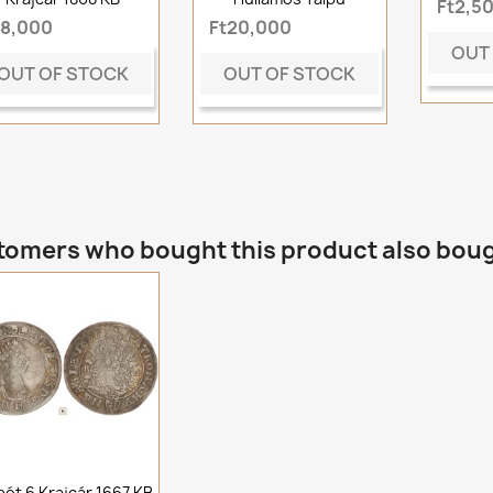
Ft2,5
t8,000
Ft20,000
OUT
OUT OF STOCK
OUT OF STOCK
omers who bought this product also bou
Lipót 6 Krajcár 1667 KB