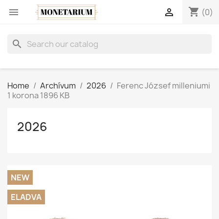
shopping_cart


(0)
search
Home
Archívum
2026
Ferenc József milleniumi
1 korona 1896 KB
2026
NEW
ELADVA