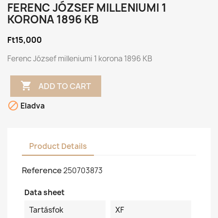
FERENC JÓZSEF MILLENIUMI 1
KORONA 1896 KB
Ft15,000
Ferenc József milleniumi 1 korona 1896 KB

ADD TO CART

Eladva
Product Details
Reference
250703873
Data sheet
Tartásfok
XF