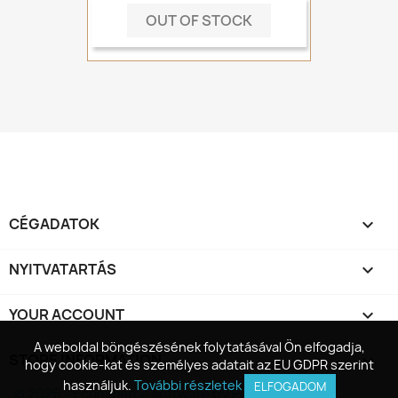
OUT OF STOCK
CÉGADATOK

NYITVATARTÁS

YOUR ACCOUNT

A weboldal böngészésének folytatásával Ön elfogadja,
A weboldal böngészésének folytatásával Ön elfogadja,
STORE INFORMATION
keyboard_arrow_down
hogy cookie-kat és személyes adatait az EU GDPR szerint
hogy cookie-kat és személyes adatait az EU GDPR szerint
használjuk.
használjuk.
További részletek
További részletek
ELFOGADOM
ELFOGADOM
© 2026 - Ecommerce software by PrestaShop™