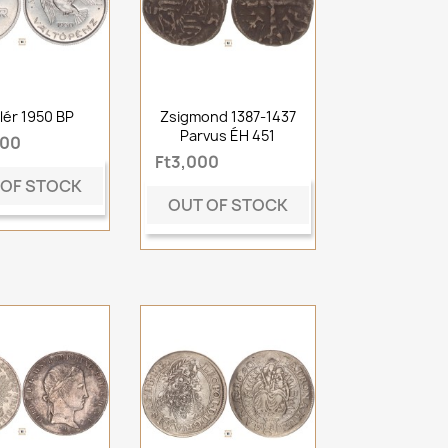
illér 1950 BP
Zsigmond 1387-1437
Parvus ÉH 451
000
Ft3,000
 OF STOCK
OUT OF STOCK