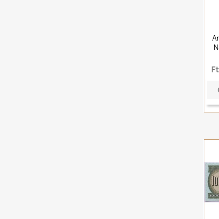
Ar
N
F