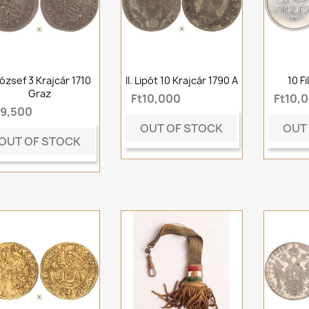
 József 3 Krajcár 1710
II. Lipót 10 Krajcár 1790 A
10 F
Graz
Ft10,000
Ft10,
t9,500
OUT OF STOCK
OUT
OUT OF STOCK