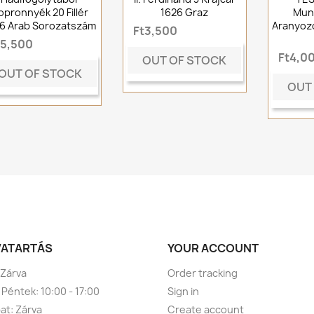
opronnyék 20 Fillér
1626 Graz
Mun
16 Arab Sorozatszám
Aranyozo
Ft3,500
t5,500
Ft4,0
OUT OF STOCK
OUT OF STOCK
OUT
VATARTÁS
YOUR ACCOUNT
 Zárva
Order tracking
 Péntek: 10:00 - 17:00
Sign in
t: Zárva
Create account