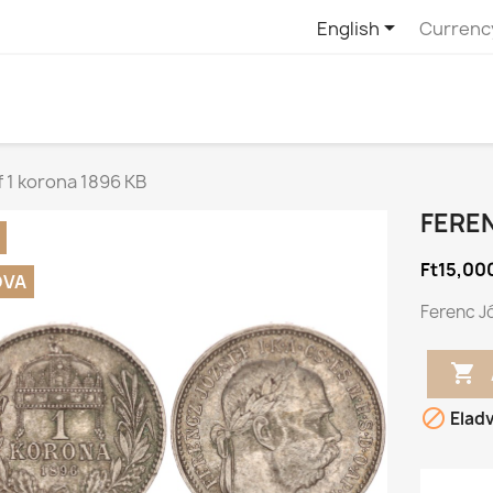

English
Currenc
 1 korona 1896 KB
FEREN
Ft15,00
DVA
Ferenc Jó


Elad