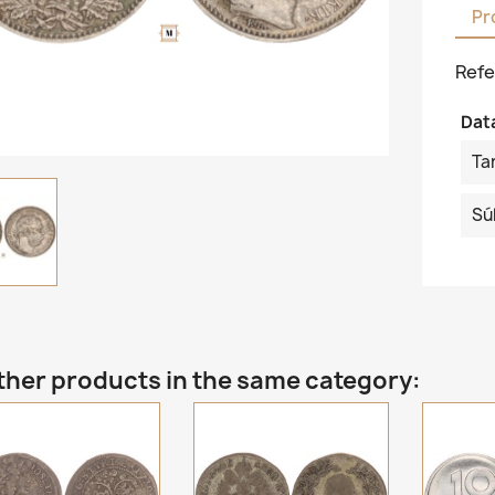
Pr
Refe
Dat
Ta
Sú
ther products in the same category: