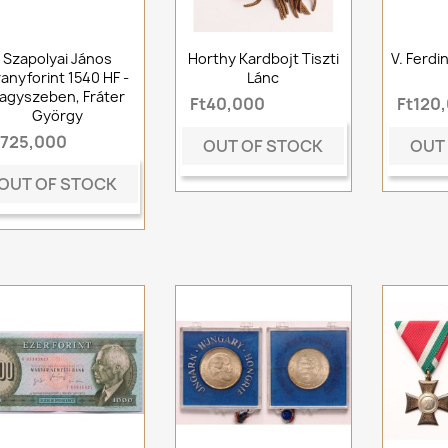
Szapolyai János
Horthy Kardbojt Tiszti
V. Ferdi
anyforint 1540 HF -
Lánc
agyszeben, Fráter
Ft40,000
Ft120
György
t725,000
OUT OF STOCK
OUT
OUT OF STOCK