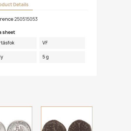
oduct Details
rence
250515053
a sheet
rtásfok
VF
ly
5 g