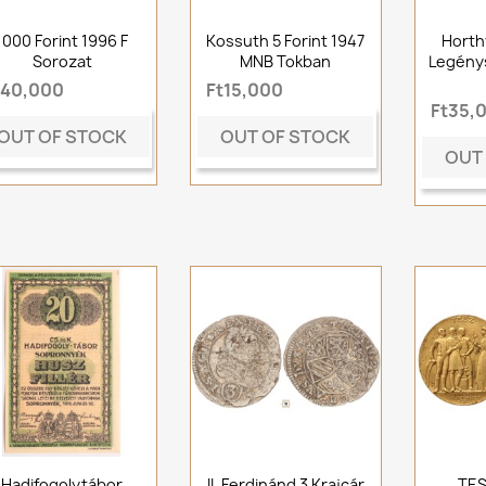
1000 Forint 1996 F
Kossuth 5 Forint 1947
Horthy
Sorozat
MNB Tokban
Legénys
t40,000
Ft15,000
Ft35,
OUT OF STOCK
OUT OF STOCK
OUT
Hadifogolytábor
II. Ferdinánd 3 Krajcár
TES