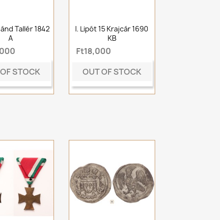
nánd Tallér 1842
I. Lipót 15 Krajcár 1690
A
KB
,000
Ft18,000
 OF STOCK
OUT OF STOCK