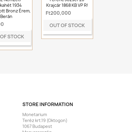
kahét 1934
Krajcár 1868 KB VP R!
tt Bronz Érem,
Ft200,000
Berán
00
OUT OF STOCK
 OF STOCK
STORE INFORMATION
Monetarium
Teréz krt.19 (Oktogon)
1067 Budapest