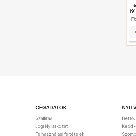
S
19
F
CÉGADATOK
NYIT
Szállítás
Hétfő:
Jogi Nyilatkozat
Kedd -
Felhasználási feltételek
Szomba