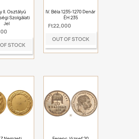
 II. Osztályú
IV. Béla 1235-1270 Denár
égi Szolgálati
ÉH 235
Jel
Ft22,000
000
OUT OF STOCK
 OF STOCK
Z Nemzeti
Ferenc József 20