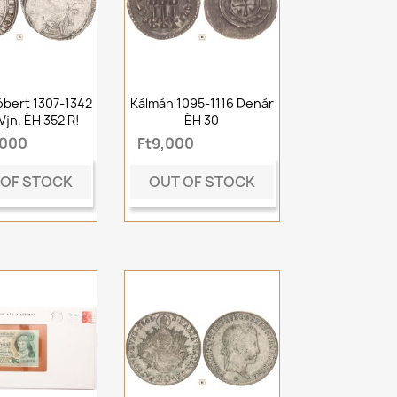
óbert 1307-1342
Kálmán 1095-1116 Denár
Vjn. ÉH 352 R!
ÉH 30
,000
Ft9,000
 OF STOCK
OUT OF STOCK