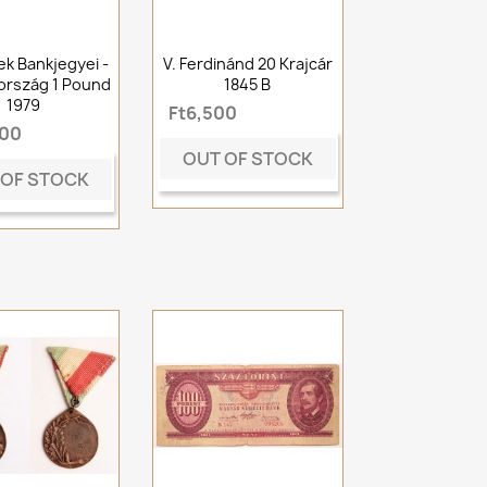
k Bankjegyei -
V. Ferdinánd 20 Krajcár
ország 1 Pound
1845 B
1979
Ft6,500
000
OUT OF STOCK
 OF STOCK