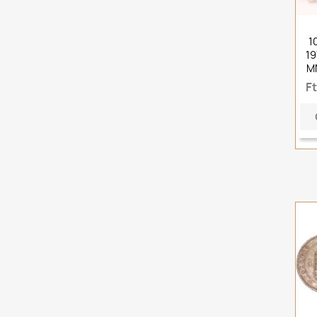
1
1
M
F