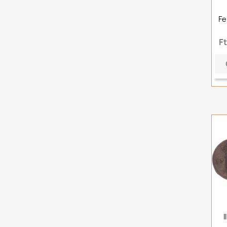
Fe
F
I