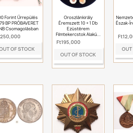
00 Forint Űrrepülés
Oroszlánkirály
Nemzete
979 BP PRÓBAVERET
Éremszett 10 + 1 Db
Észak-Ír
NB Csomagolásban
Ezüstérem
Filmtekercstok Alakú...
t250,000
Ft12,
Ft195,000
OUT OF STOCK
OUT
OUT OF STOCK