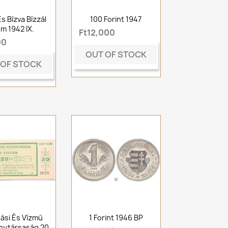
s Bízva Bízzál
100 Forint 1947
m 1942 IX.
Ft12,000
00
OUT OF STOCK
 OF STOCK
tási És Vízmű
1 Forint 1946 BP
nytársaság 20