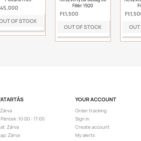
Fillér 1920
F
t45,000
Ft1,500
Ft1,50
OUT OF STOCK
OUT OF STOCK
OUT
VATARTÁS
YOUR ACCOUNT
 Zárva
Order tracking
 Péntek: 10:00 - 17:00
Sign in
t: Zárva
Create account
ap: Zárva
My alerts