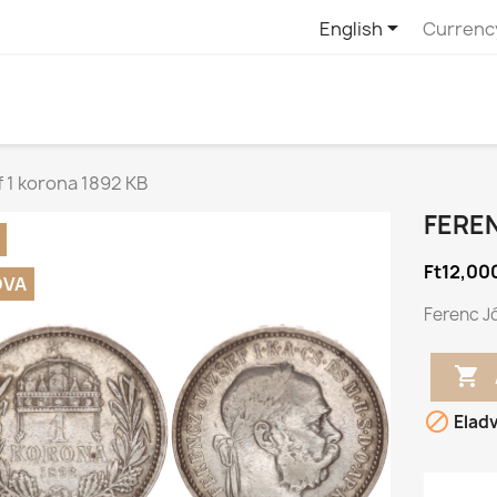

English
Currenc
 1 korona 1892 KB
FEREN
Ft12,00
DVA
Ferenc J


Elad