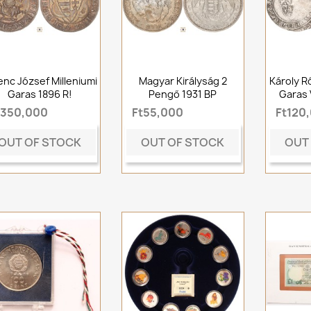
enc József Milleniumi
Magyar Királyság 2
Károly R
Garas 1896 R!
Pengő 1931 BP
Garas 
t350,000
Ft55,000
Ft120
OUT OF STOCK
OUT OF STOCK
OUT