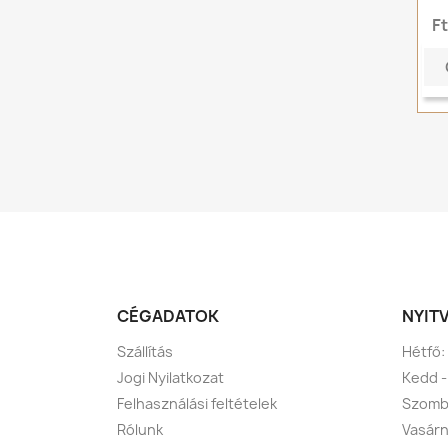
F
CÉGADATOK
NYIT
Szállítás
Hétfő:
Jogi Nyilatkozat
Kedd -
Felhasználási feltételek
Szomba
Rólunk
Vasárn