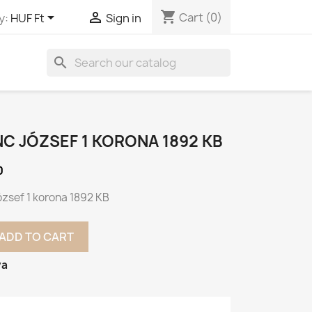
shopping_cart


Cart
(0)
y:
HUF Ft
Sign in
search
C JÓZSEF 1 KORONA 1892 KB
0
ózsef 1 korona 1892 KB
ADD TO CART
va