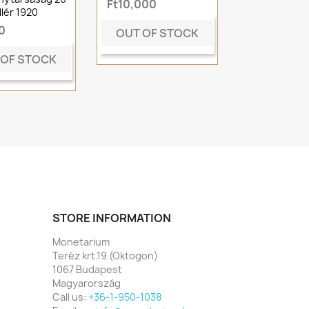
Ft10,000
illér 1920
0
OUT OF STOCK
 OF STOCK
STORE INFORMATION
Monetarium
Teréz krt.19 (Oktogon)
1067 Budapest
Magyarország
Call us:
+36-1-950-1038