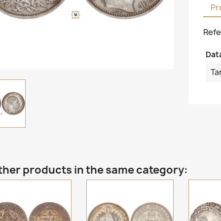
Pr
Refe
Dat
Ta
ther products in the same category: