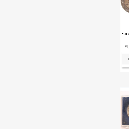
Fer
F