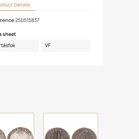
oduct Details
rence
250515837
a sheet
rtásfok
VF