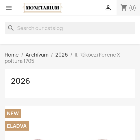
shopping_cart


(0)
search
Home
Archívum
2026
II. Rákóczi Ferenc X
poltura 1705
2026
NEW
ELADVA