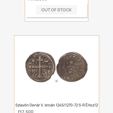
OUT OF STOCK
Szlavón Denár V. István 1245/1270-72 S-R ÉHsz12
Ft7,500