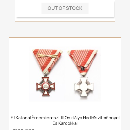
OUT OF STOCK
FJ Katonai Érdemkereszt III.osztálya Hadidíszítménnyel
És Kardokkal