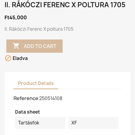
II. RÁKÓCZI FERENC X POLTURA 1705
Ft45,000
II. Rákóczi Ferenc X poltura 1705

ADD TO CART

Eladva
Product Details
Reference
250514108
Data sheet
Tartásfok
XF