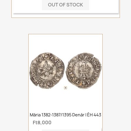
OUT OF STOCK
Mária 1382-1387/1395 Denár I ÉH 443
Ft8,000