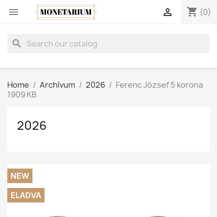
shopping_cart


(0)
search
Home
Archívum
2026
Ferenc József 5 korona
1909 KB
2026
NEW
ELADVA