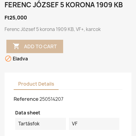
FERENC JÓZSEF 5 KORONA 1909 KB
Ft25,000
Ferenc József 5 korona 1909 KB, VF+, karcok

ADD TO CART

Eladva
Product Details
Reference
250514207
Data sheet
Tartásfok
VF