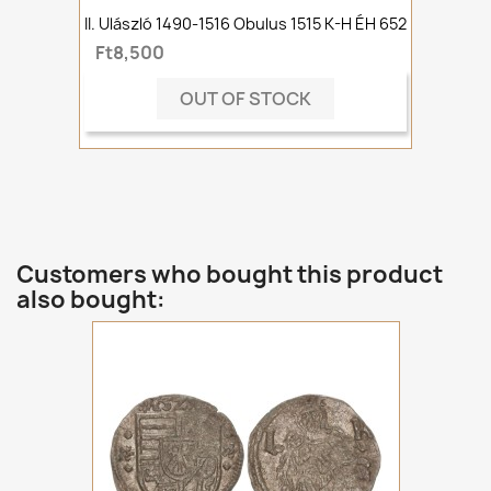
II. Ulászló 1490-1516 Obulus 1515 K-H ÉH 652
Ft8,500
OUT OF STOCK
Customers who bought this product
also bought: