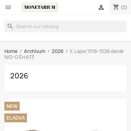
shopping_cart


(0)
search
Home
Archívum
2026
II. Lajos 1516-1526 denár
N/D-G ÉH 673
2026
NEW
ELADVA