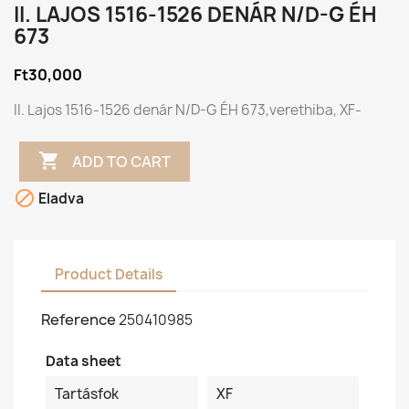
II. LAJOS 1516-1526 DENÁR N/D-G ÉH
673
Ft30,000
II. Lajos 1516-1526 denár N/D-G ÉH 673,verethiba, XF-

ADD TO CART

Eladva
Product Details
Reference
250410985
Data sheet
Tartásfok
XF