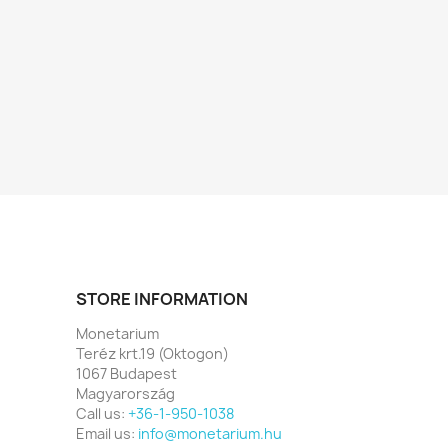
STORE INFORMATION
Monetarium
Teréz krt.19 (Oktogon)
1067 Budapest
Magyarország
Call us:
+36-1-950-1038
Email us:
info@monetarium.hu