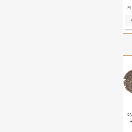
F
Ká
D