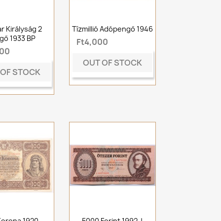
r Királyság 2
Tízmillió Adópengő 1946
gő 1933 BP
Ft4,000
000
OUT OF STOCK
 OF STOCK
Korona 1920
5000 Forint 1992 J