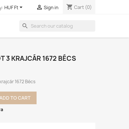
shopping_cart


Cart
(0)
y:
HUF Ft
Sign in
search
PÓT 3 KRAJCÁR 1672 BÉCS
3 krajcár 1672 Bécs
ADD TO CART
va