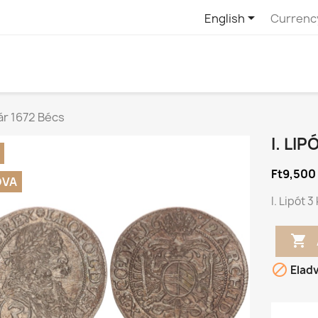

English
Currenc
cár 1672 Bécs
I. LI
Ft9,500
DVA
I. Lipót 


Elad