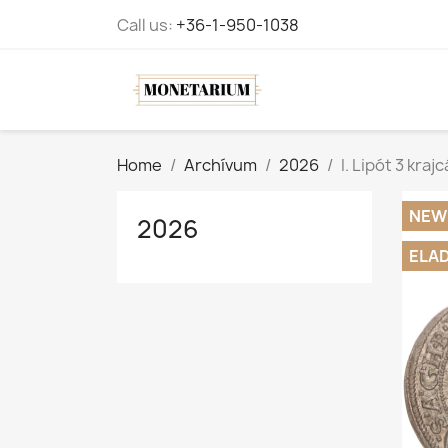
Call us:
+36-1-950-1038
Home
Archívum
2026
I. Lipót 3 kraj
NEW
2026
ELA