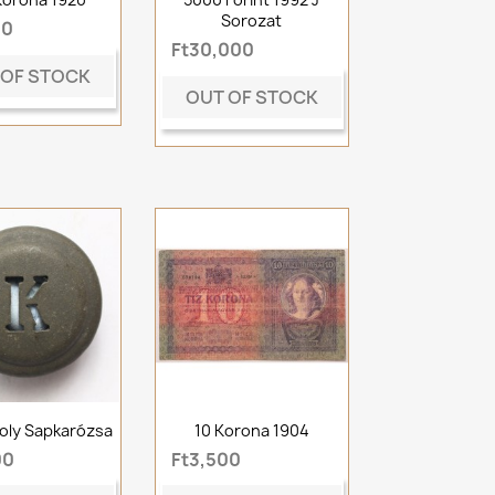
Sorozat
00
Ft30,000
 OF STOCK
OUT OF STOCK
ároly Sapkarózsa
10 Korona 1904
00
Ft3,500