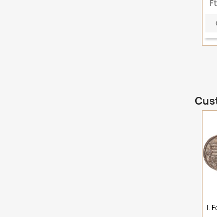
F
Cust
I. 