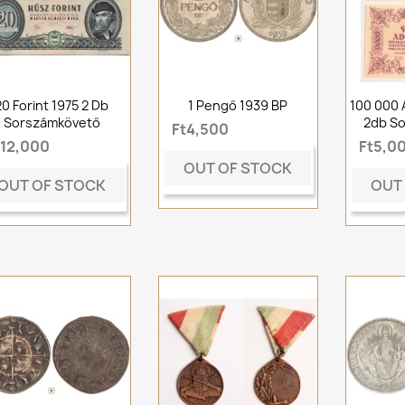
20 Forint 1975 2 Db
1 Pengő 1939 BP
100 000
Sorszámkövető
2db S
Ft4,500
t12,000
Ft5,0
OUT OF STOCK
OUT OF STOCK
OUT