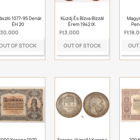
 László 1077-95 Denár
Küzdj És Bízva Bízzál
Magya
ÉH 20
Érem 1942 IX.
Pen
t30,000
Ft3,000
Ft18,
OUT OF STOCK
OUT OF STOCK
OUT
1000 Korona 1920
Ferenc József 1 Korona
100 