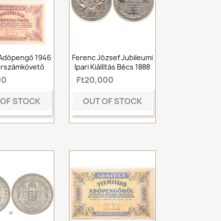
 Adópengő 1946
Ferenc József Jubileumi
orszámkövető
Ipari Kiállítás Bécs 1888
00
Ft20,000
 OF STOCK
OUT OF STOCK