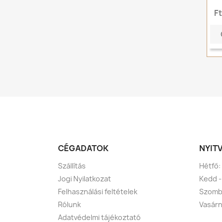
F
CÉGADATOK
NYIT
Szállítás
Hétfő:
Jogi Nyilatkozat
Kedd -
Felhasználási feltételek
Szomba
Rólunk
Vasárn
Adatvédelmi tájékoztató