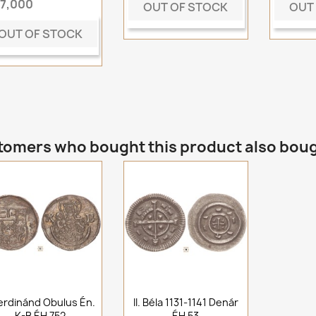
t7,000
OUT OF STOCK
OUT
OUT OF STOCK
omers who bought this product also bou
Ferdinánd Obulus Én.
II. Béla 1131-1141 Denár
K-B ÉH 752
ÉH 53