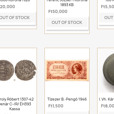
1893 KB
t20,000
Ft5,5
Ft50,000
OUT OF STOCK
OUT
OUT OF STOCK
roly Róbert 1307-42
Tízezer B.-Pengő 1946
I. Vh. K
enár C-/R/ ÉH393
Ft1,500
Ft8,0
Kassa