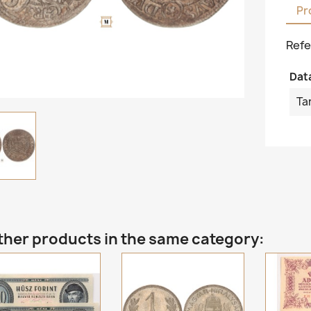
Pr
Refe
Dat
Ta
ther products in the same category: