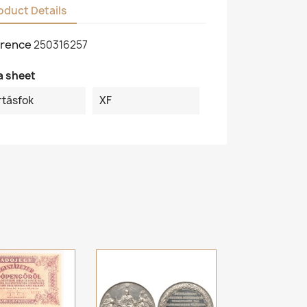
oduct Details
rence
250316257
a sheet
rtásfok
XF