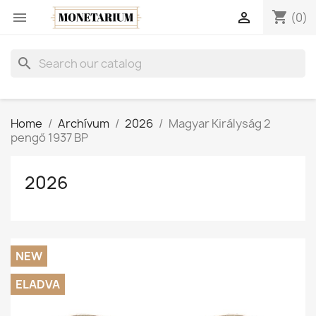
shopping_cart


(0)
search
Home
Archívum
2026
Magyar Királyság 2
pengő 1937 BP
2026
NEW
ELADVA