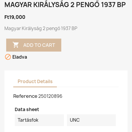
MAGYAR KIRÁLYSÁG 2 PENGŐ 1937 BP
Ft19,000
Magyar Királyság 2 pengő 1937 BP

ADD TO CART

Eladva
Product Details
Reference
250120896
Data sheet
Tartásfok
UNC