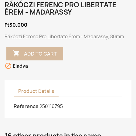
RÁKÓCZI FERENC PRO LIBERTATE
ÉREM - MADARASSY
Ft30,000
Rákóczi Ferenc Pro Libertate Érem - Madarassy, 80mm

ADD TO CART

Eladva
Product Details
Reference
250116795
16 other products in the same