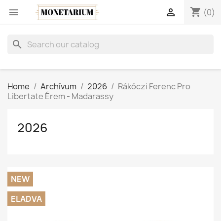
shopping_cart


(0)
search
Home
Archívum
2026
Rákóczi Ferenc Pro
Libertate Érem - Madarassy
2026
NEW
ELADVA