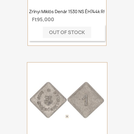
Zrínyi Miklós Denár 1530 NS ÉH744k R!
Ft95,000
OUT OF STOCK