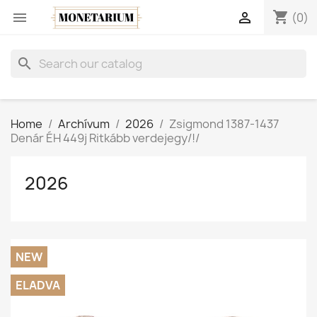
shopping_cart


(0)
search
Home
Archívum
2026
Zsigmond 1387-1437
Denár ÉH 449j Ritkább verdejegy/!/
2026
NEW
ELADVA