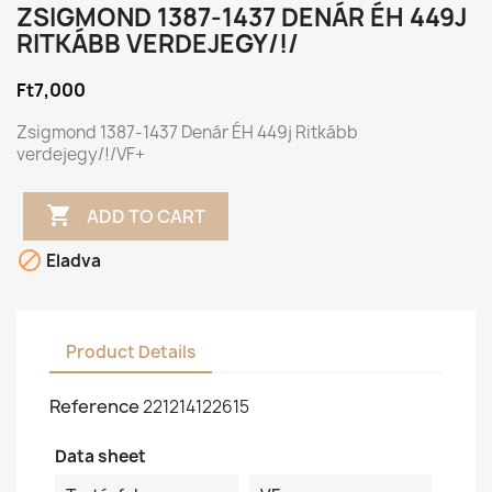
ZSIGMOND 1387-1437 DENÁR ÉH 449J
RITKÁBB VERDEJEGY/!/
Ft7,000
Zsigmond 1387-1437 Denár ÉH 449j Ritkább
verdejegy/!/VF+

ADD TO CART

Eladva
Product Details
Reference
221214122615
Data sheet