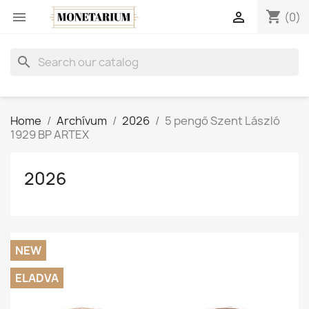
shopping_cart


(0)
search
Home
Archívum
2026
5 pengő Szent László
1929 BP ARTEX
2026
NEW
ELADVA