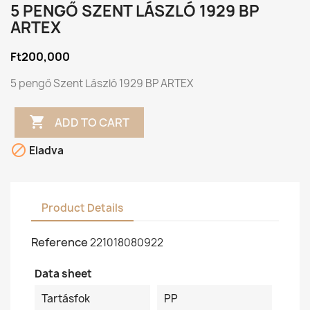
5 PENGŐ SZENT LÁSZLÓ 1929 BP
ARTEX
Ft200,000
5 pengő Szent László 1929 BP ARTEX

ADD TO CART

Eladva
Product Details
Reference
221018080922
Data sheet
Tartásfok
PP