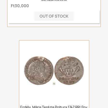
Ft30,000
OUT OF STOCK
Erdély, Mária Terézia Poltura 1747 RR! Fny.