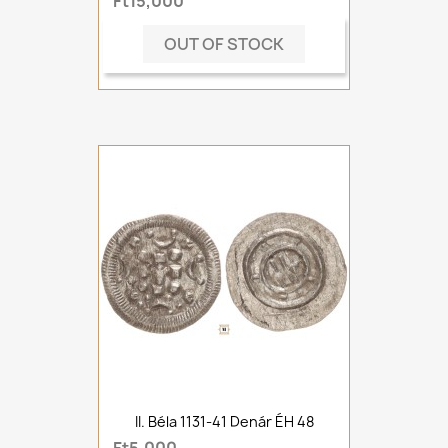
Ft15,000
OUT OF STOCK
II. Béla 1131-41 Denár ÉH 48
Ft5,000