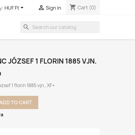
shopping_cart


Cart
(0)
y:
HUF Ft
Sign in
search
C JÓZSEF 1 FLORIN 1885 VJN.
0
zsef 1 florin 1885 vjn., XF+
ADD TO CART
va