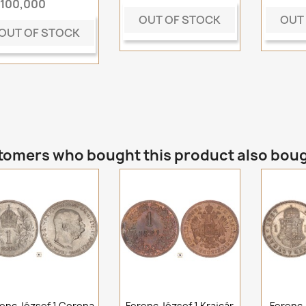
t100,000
OUT OF STOCK
OUT
OUT OF STOCK
omers who bought this product also bou
enc József 1 Corona
Ferenc József 1 Krajcár
Ferenc 