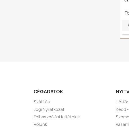
F
CÉGADATOK
NYIT
Szállítás
Hétfő:
Jogi Nyilatkozat
Kedd -
Felhasználási feltételek
Szomba
Rólunk
Vasárn