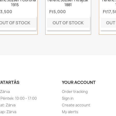
1915
1881
t3,500
Ft5,000
Ft17,
OUT OF STOCK
OUT OF STOCK
OUT
VATARTÁS
YOUR ACCOUNT
 Zárva
Order tracking
 Péntek: 10:00 - 17:00
Sign in
t: Zárva
Create account
ap: Zárva
My alerts