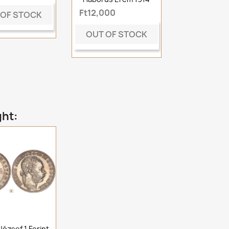
Ft12,000
 OF STOCK
OUT OF STOCK
ght:
József 1 Forint