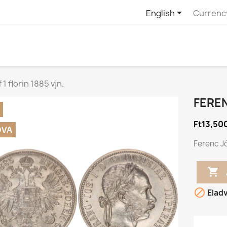

English
Currenc
1 florin 1885 vjn.
FEREN
Ft13,50
DVA
Ferenc Jó


Elad