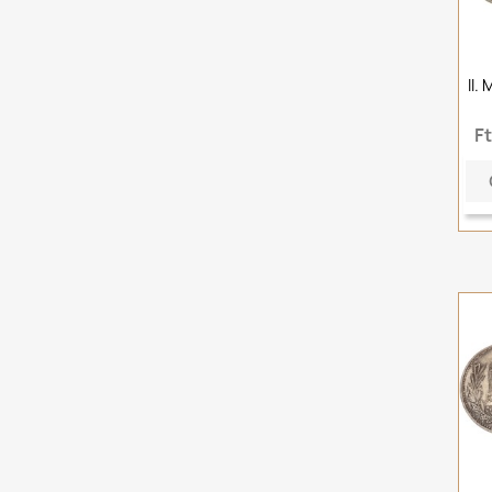
II.
F