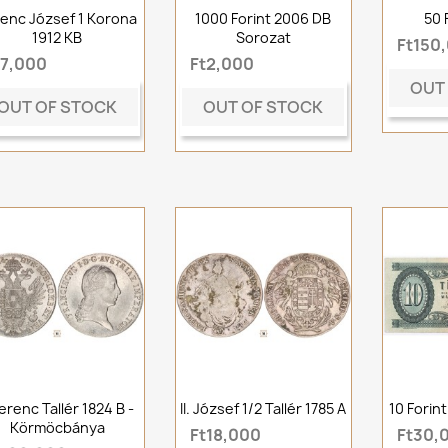
enc József 1 Korona
1000 Forint 2006 DB
50 
1912 KB
Sorozat
Ft150
t7,000
Ft2,000
OUT
OUT OF STOCK
OUT OF STOCK
Ferenc Tallér 1824 B -
II. József 1/2 Tallér 1785 A
10 Forin
Körmöcbánya
Ft18,000
Ft30,