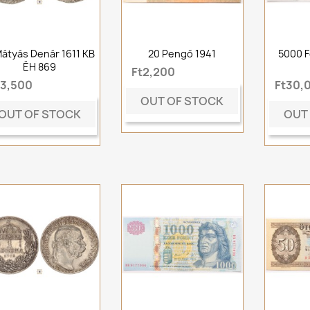
 Mátyás Denár 1611 KB
20 Pengő 1941
5000 F
ÉH 869
Ft2,200
t3,500
Ft30,
OUT OF STOCK
OUT OF STOCK
OUT