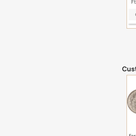
F
Cust
Fer