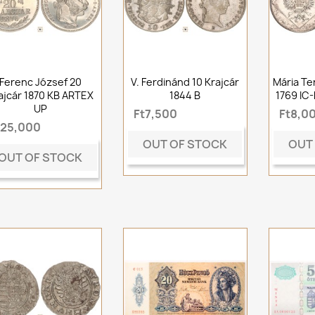
Ferenc József 20
V. Ferdinánd 10 Krajcár
Mária Te
ajcár 1870 KB ARTEX
1844 B
1769 IC-
UP
Ft7,500
Ft8,0
t25,000
OUT OF STOCK
OUT
OUT OF STOCK