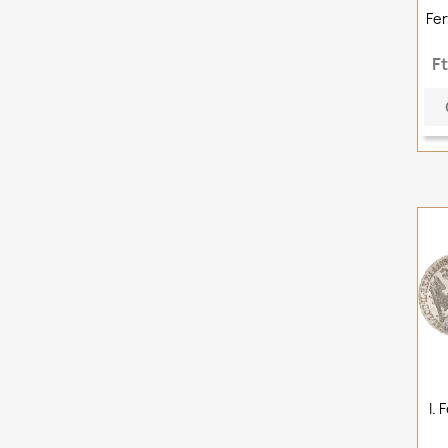
Fer
F
I. 