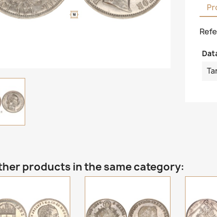
Pr
Refe
Dat
Ta
ther products in the same category: