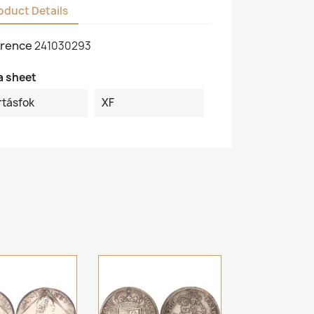
oduct Details
rence
241030293
a sheet
rtásfok
XF