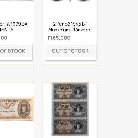
orint 1999 BA
2 Pengő 1945 BP
MINTA
Alumínium Utánveret
000
Ft65,000
 OF STOCK
OUT OF STOCK