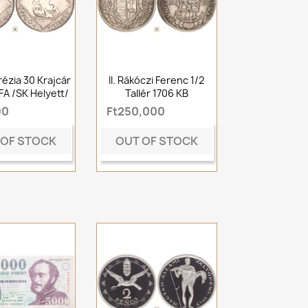
rézia 30 Krajcár
II. Rákóczi Ferenc 1/2
FA /SK Helyett/
Tallér 1706 KB
00
Ft250,000
 OF STOCK
OUT OF STOCK