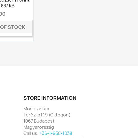
1887 KB
500
 OF STOCK
STORE INFORMATION
Monetarium
Teréz krt.19 (Oktogon)
1067 Budapest
Magyarország
Call us:
+36-1-950-1038