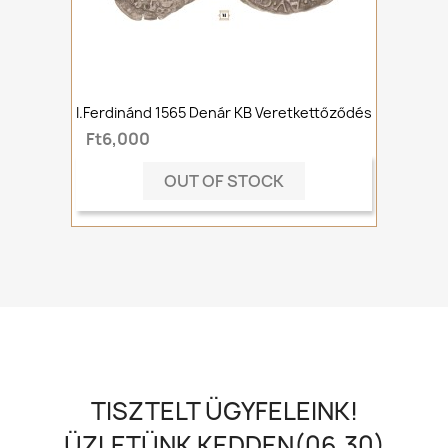
I.Ferdinánd 1565 Denár KB Veretkettőződés
Ft6,000
OUT OF STOCK
TISZTELT ÜGYFELEINK!
ÜZLETÜNK KEDDEN(06.30)