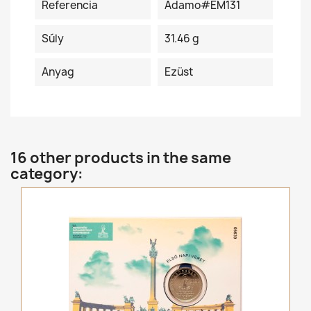
Referencia
Adamo#EM131
Súly
31.46 g
Anyag
Ezüst
16 other products in the same
category: