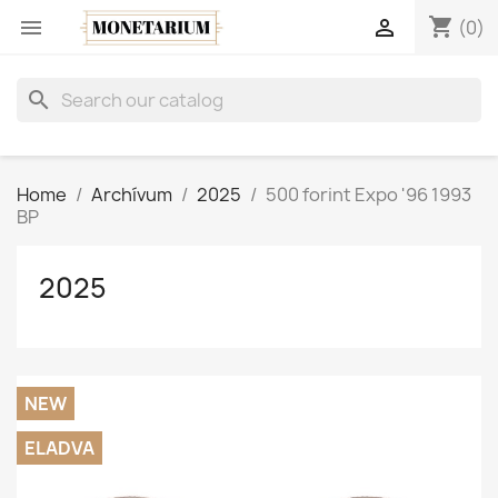
shopping_cart


(0)
search
Home
Archívum
2025
500 forint Expo '96 1993
BP
2025
NEW
ELADVA