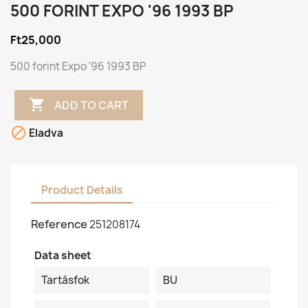
500 FORINT EXPO '96 1993 BP
Ft25,000
500 forint Expo '96 1993 BP

ADD TO CART

Eladva
Product Details
Reference
251208174
Data sheet
Tartásfok
BU