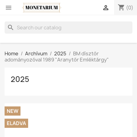
shopping_cart


(0)
search
Home
Archívum
2025
BM dísztőr
adományozóval 1989 "Aranytőr Emléktárgy"
2025
NEW
ELADVA