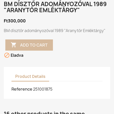
BM DÍSZTŐR ADOMÁNYOZÓVAL 1989
"ARANYTŐR EMLÉKTÁRGY"
Ft300,000
BM dísztőr adományozóval 1989 "Aranytőr Emléktárgy"

ADD TO CART

Eladva
Product Details
Reference
251001875
16 other products in the same