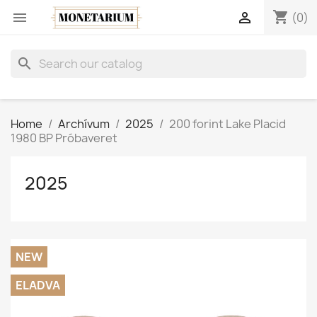
shopping_cart


(0)
search
Home
Archívum
2025
200 forint Lake Placid
1980 BP Próbaveret
2025
NEW
ELADVA