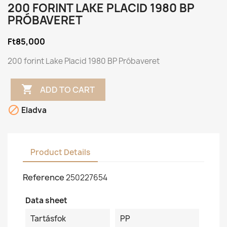
200 FORINT LAKE PLACID 1980 BP
PRÓBAVERET
Ft85,000
200 forint Lake Placid 1980 BP Próbaveret

ADD TO CART

Eladva
Product Details
Reference
250227654
Data sheet
Tartásfok
PP