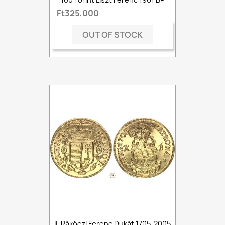
Ft325,000
OUT OF STOCK
II. Rákóczi Ferenc Dukát 1705-2005