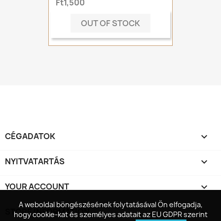
Ft1,500
OUT OF STOCK
CÉGADATOK

NYITVATARTÁS

YOUR ACCOUNT

A weboldal böngészésének folytatásával Ön elfogadja,
A weboldal böngészésének folytatásával Ön elfogadja,
STORE INFORMATION
keyboard_arrow_down
hogy cookie-kat és személyes adatait az EU GDPR szerint
hogy cookie-kat és személyes adatait az EU GDPR szerint