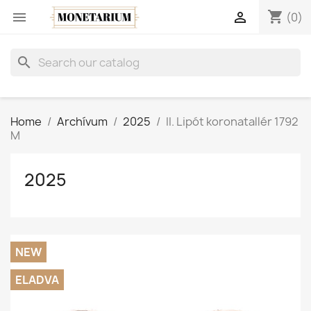
shopping_cart


(0)
search
Home
Archívum
2025
II. Lipót koronatallér 1792
M
2025
NEW
ELADVA