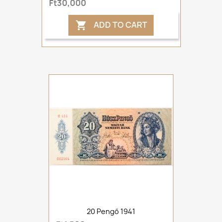
Ft30,000
ADD TO CART

20 Pengő 1941