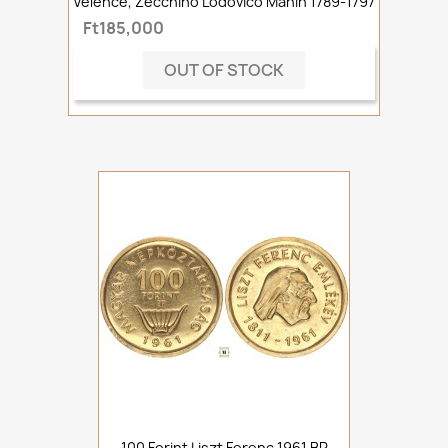
Velence, Zecchino Lodovico Manin 1789-1797
Ft185,000
OUT OF STOCK
100 Forint Liszt Ferenc 1961 BP