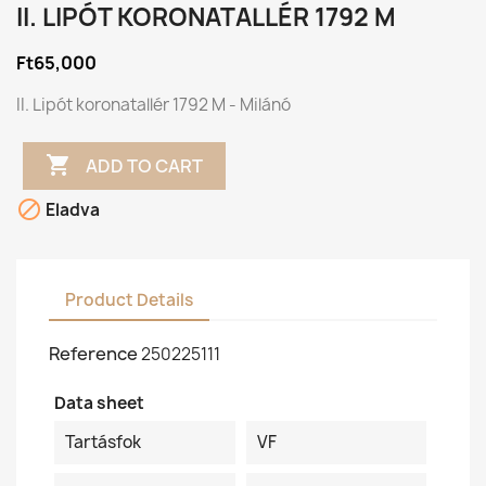
II. LIPÓT KORONATALLÉR 1792 M
Ft65,000
II. Lipót koronatallér 1792 M - Milánó

ADD TO CART

Eladva
Product Details
Reference
250225111
Data sheet
Tartásfok
VF