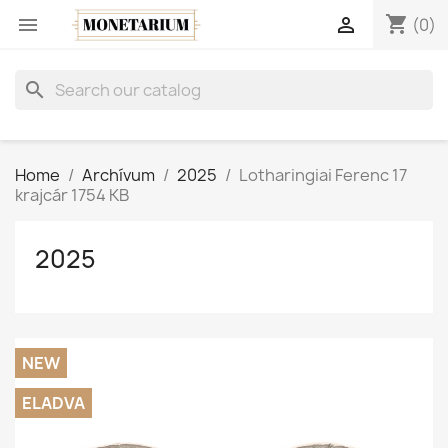
shopping_cart


(0)
search
Home
Archívum
2025
Lotharingiai Ferenc 17
krajcár 1754 KB
2025
NEW
ELADVA