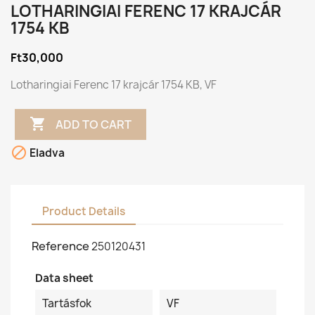
LOTHARINGIAI FERENC 17 KRAJCÁR
1754 KB
Ft30,000
Lotharingiai Ferenc 17 krajcár 1754 KB, VF

ADD TO CART

Eladva
Product Details
Reference
250120431
Data sheet
Tartásfok
VF