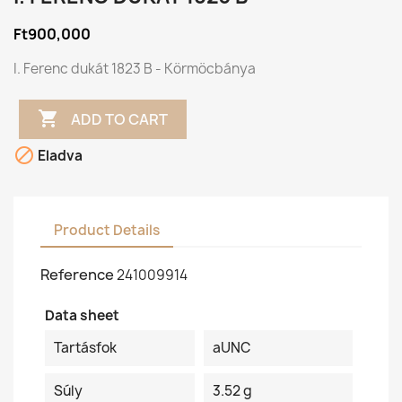
Ft900,000
I. Ferenc dukát 1823 B - Körmöcbánya

ADD TO CART

Eladva
Product Details
Reference
241009914
Data sheet
Tartásfok
aUNC
Súly
3.52 g