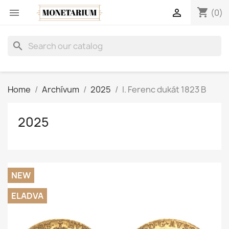
shopping_cart


(0)
search
Home
Archívum
2025
I. Ferenc dukát 1823 B
2025
NEW
ELADVA