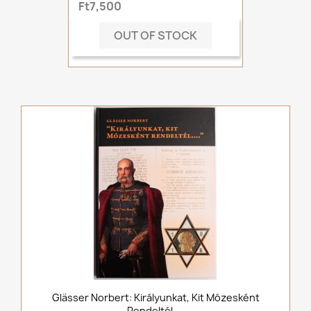
Ft7,500
OUT OF STOCK
Glässer Norbert: Királyunkat, Kit Mózesként
Rendeltél....