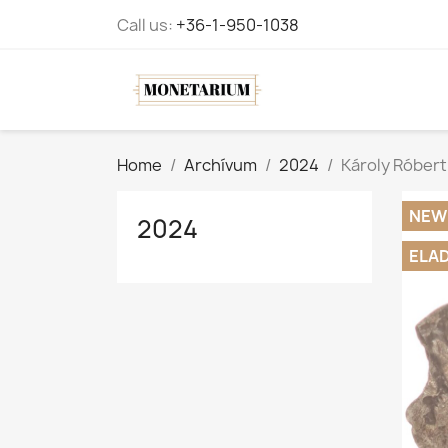
Call us:
+36-1-950-1038
Home
Archívum
2024
Károly Róbert
NEW
2024
ELA