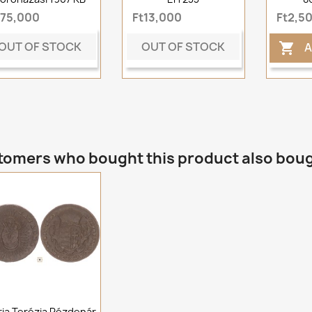
t75,000
Ft13,000
Ft2,5
OUT OF STOCK
OUT OF STOCK
A

omers who bought this product also bou
ia Terézia Rézdenár