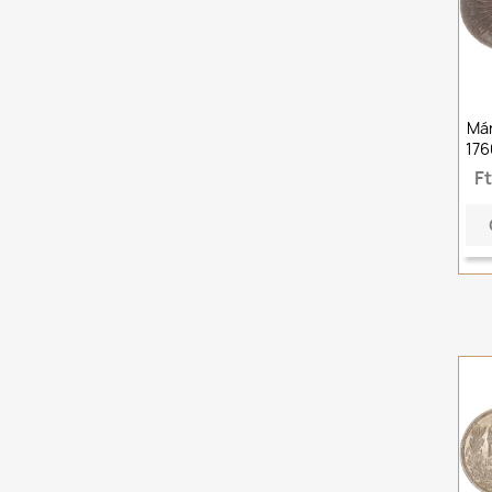
Már
176
F