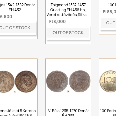
ajos 1342-1382 Denár
Zsigmond 1387-1437
100 
ÉH 432
Quarting ÉH 456 Hh,
Ft85,
Veretkettőződés,Ritka...
t6,500
Ft8,000
OUT
OUT OF STOCK
OUT OF STOCK
enc József 5 Korona
IV. Béla 1235-1270 Denár
100 Fori
oronázási 1907 KB
ÉH 233
'8