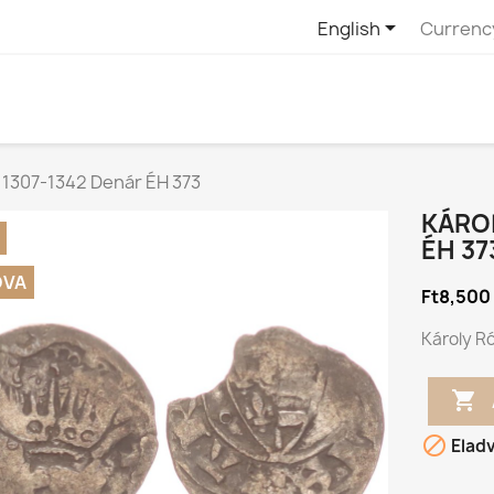

English
Currenc
 1307-1342 Denár ÉH 373
KÁROL
ÉH 37
DVA
Ft8,500
Károly Ró


Elad