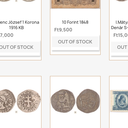
enc József 1 Korona
10 Forint 1848
I.Máty
1916 KB
Denár S
Ft9,500
t7,000
Ft15,
OUT OF STOCK
OUT OF STOCK
OUT