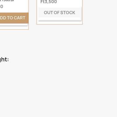
Ft3,500
00
OUT OF STOCK
DD TO CART
ght: