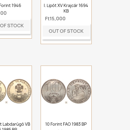
Forint 1946
I. Lipót XV Krajcár 1694
KB
000
Ft15,000
 OF STOCK
OUT OF STOCK
nt Labdarúgó VB
10 Forint FAO 1983 BP
6 1985 BP