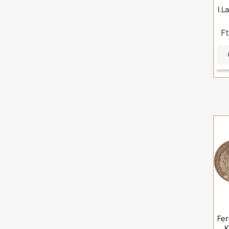
I.L
F
Fer
K