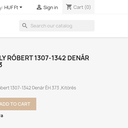
shopping_cart


Cart
(0)
y:
HUF Ft
Sign in
search
Y RÓBERT 1307-1342 DENÁR
3
bert 1307-1342 Denár ÉH 373 ,Kitörés
ADD TO CART
va