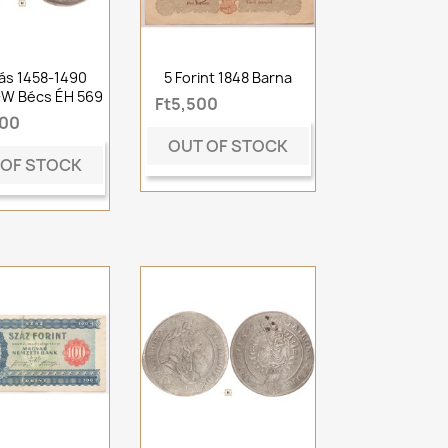
ás 1458-1490
5 Forint 1848 Barna
-W Bécs ÉH 569
Ft5,500
000
OUT OF STOCK
 OF STOCK