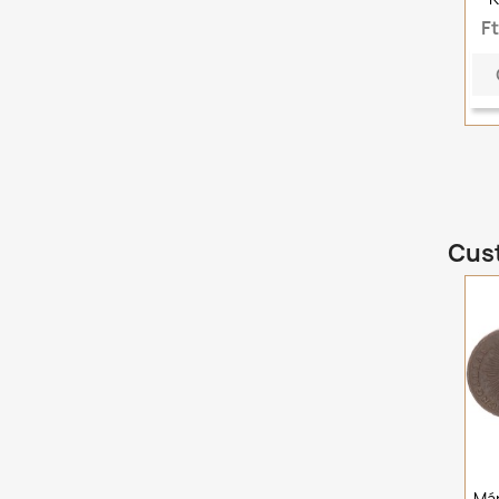
F
Cust
Már