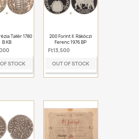
ézia Tallér 1780
200 Forint II. Rákóczi
B KB
Ferenc 1976 BP
,000
Ft13,500
 OF STOCK
OUT OF STOCK