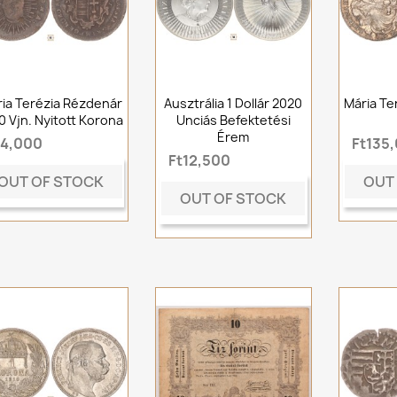
ia Terézia Rézdenár
Ausztrália 1 Dollár 2020
Mária Ter
0 Vjn. Nyitott Korona
Unciás Befektetési
Érem
t4,000
Ft135
Ft12,500
OUT OF STOCK
OUT
OUT OF STOCK