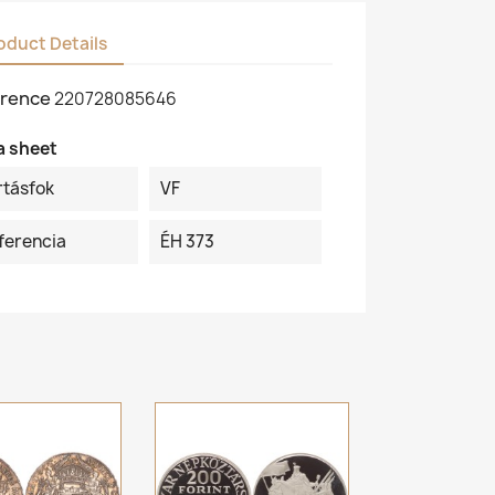
oduct Details
rence
220728085646
a sheet
rtásfok
VF
ferencia
ÉH 373