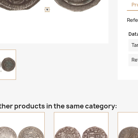
Pr
Refe
Dat
Ta
Re
ther products in the same category: