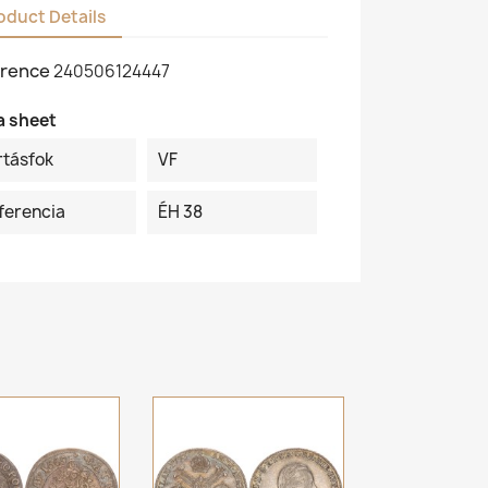
oduct Details
rence
240506124447
a sheet
rtásfok
VF
ferencia
ÉH 38