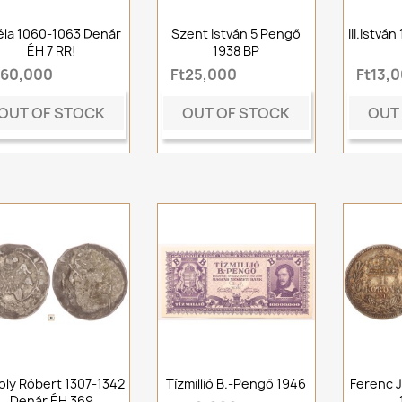
Béla 1060-1063 Denár
Szent István 5 Pengő
III.Istvá
ÉH 7 RR!
1938 BP
t60,000
Ft25,000
Ft13,
OUT OF STOCK
OUT OF STOCK
OUT
oly Róbert 1307-1342
Tízmillió B.-Pengő 1946
Ferenc J
Denár ÉH 369