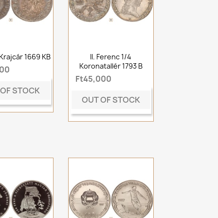
6 Krajcár 1669 KB
II. Ferenc 1/4
Koronatallér 1793 B
000
Ft45,000
 OF STOCK
OUT OF STOCK