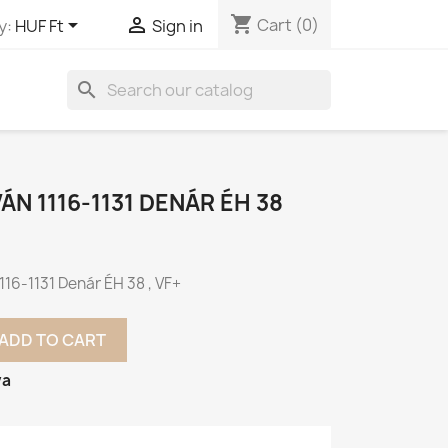
shopping_cart


Cart
(0)
y:
HUF Ft
Sign in
search
TVÁN 1116-1131 DENÁR ÉH 38
 1116-1131 Denár ÉH 38 , VF+
ADD TO CART
va