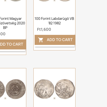
Forint Magyar
100 Forint Labdarúgó VB
Szövetség 2020
'82 1982
BP
Ft1,600
000
ADD TO CART

DD TO CART