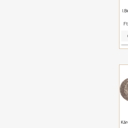
I.
F
Kár