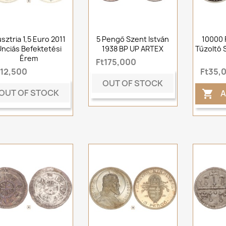
sztria 1,5 Euro 2011
5 Pengő Szent István
10000 
nciás Befektetési
1938 BP UP ARTEX
Tűzoltó 
Érem
Ft175,000
t12,500
Ft35,
OUT OF STOCK
OUT OF STOCK
A
