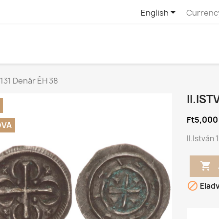

English
Currenc
-1131 Denár ÉH 38
II.IS
Ft5,000
DVA
II.István


Elad