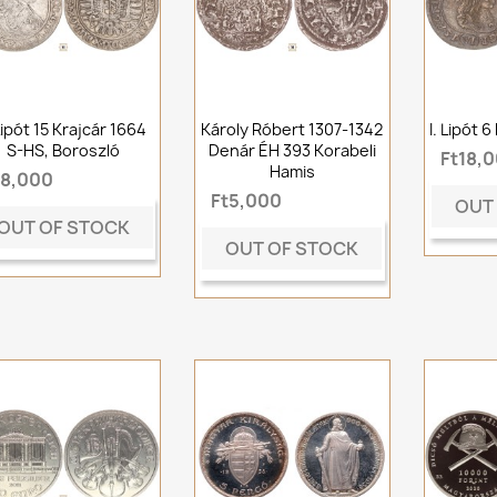
 Lipót 15 Krajcár 1664
Károly Róbert 1307-1342
I. Lipót 
S-HS, Boroszló
Denár ÉH 393 Korabeli
Ft18,
Hamis
t8,000
Ft5,000
OUT
OUT OF STOCK
OUT OF STOCK