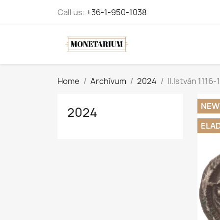
Call us:
+36-1-950-1038
Home
Archívum
2024
II.István 1116
NEW
2024
ELA