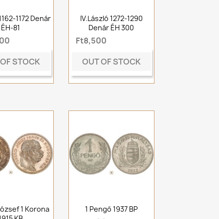
n 1162-1172 Denár
IV.László 1272-1290
ÉH-81
Denár ÉH 300
000
Ft8,500
 OF STOCK
OUT OF STOCK
ózsef 1 Korona
1 Pengő 1937 BP
1915 KB