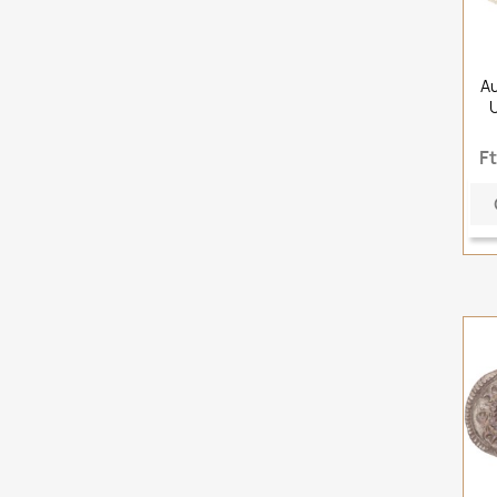
Au
U
F