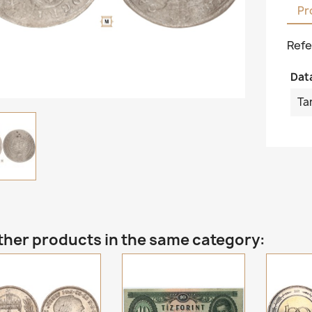
Pr
Refe
Dat
Ta
ther products in the same category: