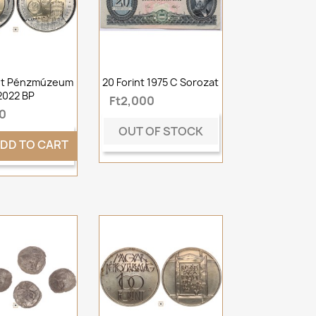
int Pénzmúzeum
20 Forint 1975 C Sorozat
2022 BP
Ft2,000
0
OUT OF STOCK
DD TO CART