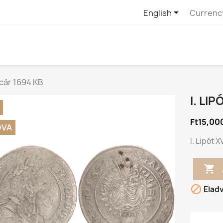

English
Currenc
ajcár 1694 KB
I. LI
Ft15,00
DVA
I. Lipót 


Elad