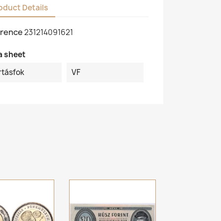
oduct Details
rence
231214091621
a sheet
rtásfok
VF