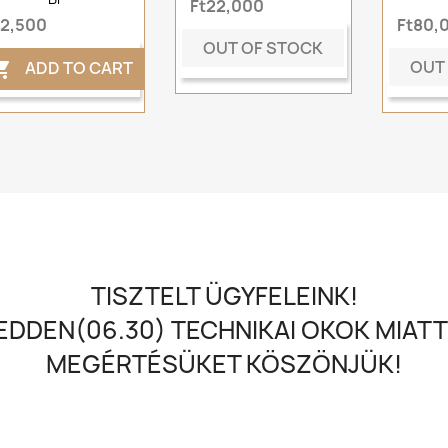
Ft22,000
t2,500
Ft80,
OUT OF STOCK
OUT
ADD TO CART

TISZTELT ÜGYFELEINK!
DDEN(06.30) TECHNIKAI OKOK MIATT
MEGÉRTÉSÜKET KÖSZÖNJÜK!