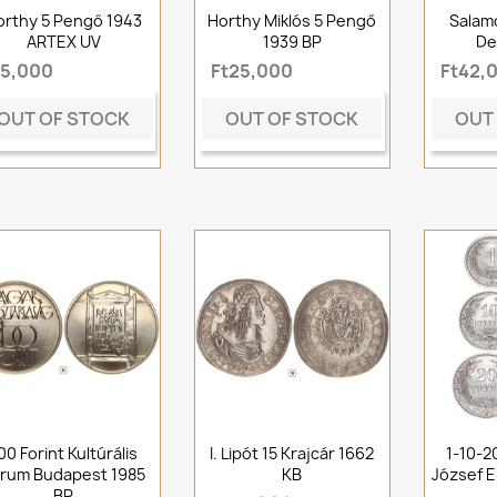
orthy 5 Pengő 1943
Horthy Miklós 5 Pengő
Salam
ARTEX UV
1939 BP
De
t5,000
Ft25,000
Ft42,
OUT OF STOCK
OUT OF STOCK
OUT
00 Forint Kultúrális
I. Lipót 15 Krajcár 1662
1-10-20
rum Budapest 1985
KB
József E
BP