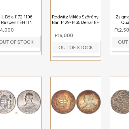
III. Béla 1172-1196
Redwitz Miklós Szörényi
Zsigmo
Rézpénz ÉH 114
Bán 1429-1435 Denár ÉH
Qua
-
t4,000
Ft2,5
Ft6,000
OUT OF STOCK
OUT
OUT OF STOCK