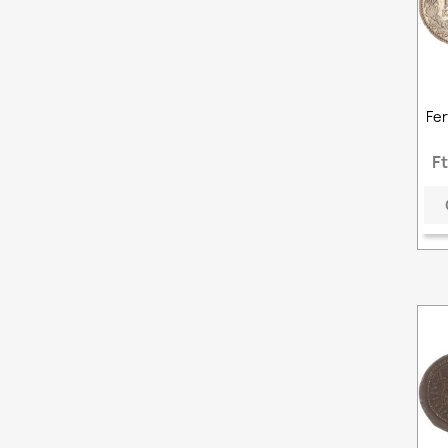
Fer
F