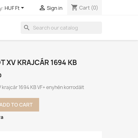
shopping_cart


Cart
(0)
y:
HUF Ft
Sign in
search
PÓT XV KRAJCÁR 1694 KB
0
XV krajcár 1694 KB VF+ enyhén korrodált
ADD TO CART
va