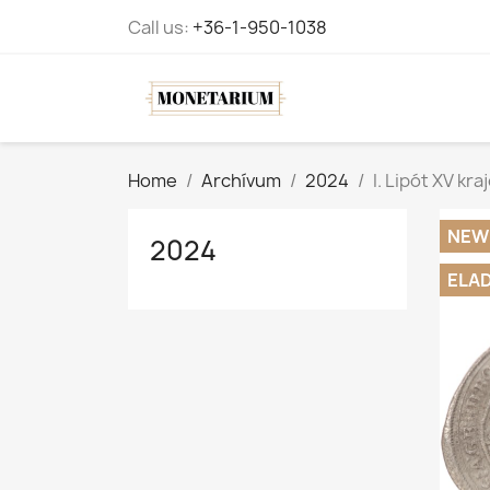
Call us:
+36-1-950-1038
Home
Archívum
2024
I. Lipót XV kr
NEW
2024
ELA