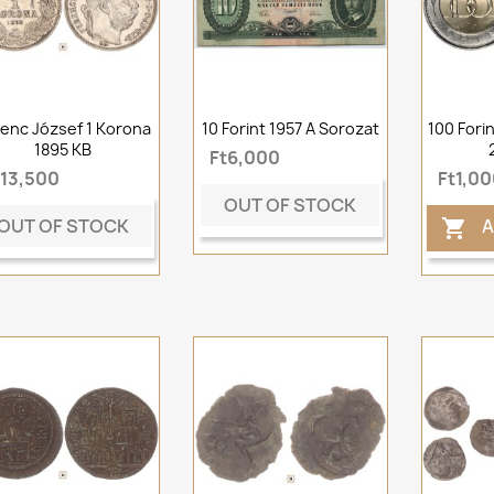
enc József 1 Korona
10 Forint 1957 A Sorozat
100 For
1895 KB
Ft6,000
t13,500
Ft1,00
OUT OF STOCK
OUT OF STOCK
A
