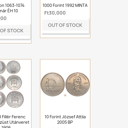
on 1063-1074
1000 Forint 1992 MINTA
nár ÉH 10
Ft30,000
000
OUT OF STOCK
 OF STOCK
 Fillér Ferenc
10 Forint József Attila
züst Utánveret
2005 BP
1906