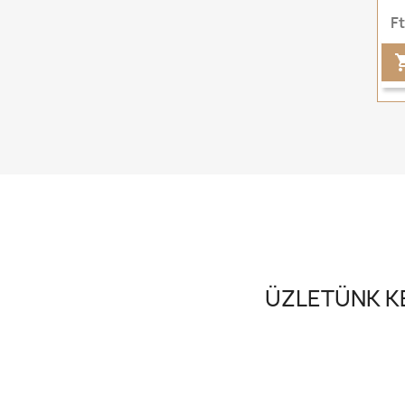
F
ÜZLETÜNK KE