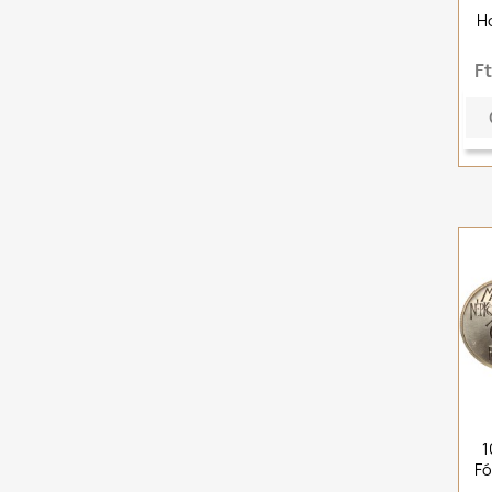
H
F
1
Fó