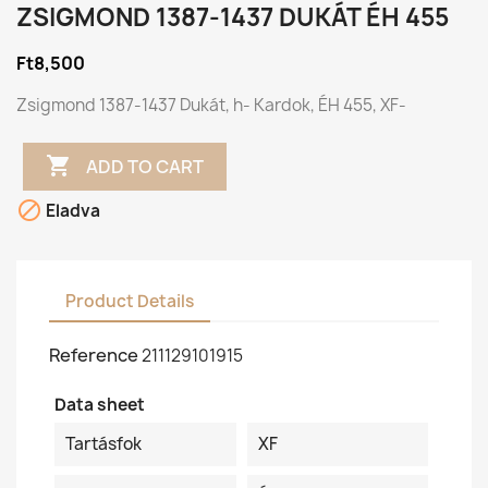
ZSIGMOND 1387-1437 DUKÁT ÉH 455
Ft8,500
Zsigmond 1387-1437 Dukát, h- Kardok, ÉH 455, XF-

ADD TO CART

Eladva
Product Details
Reference
211129101915
Data sheet
Tartásfok
XF