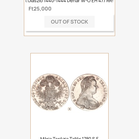
I.Ulászló 1440-1444 Denár W-O ÉH 477 RR!
Ft25,000
OUT OF STOCK
Mária Terézia Tallér 1780 S.F.