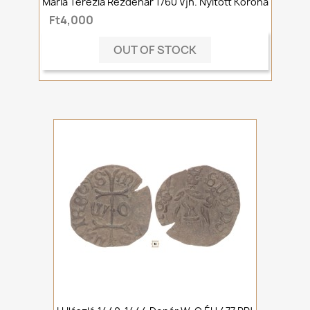
Mária Terézia Rézdenár 1760 Vjn. Nyitott Korona
Ft4,000
OUT OF STOCK