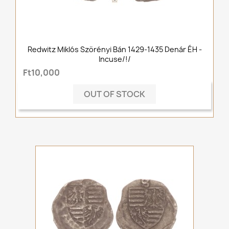
Redwitz Miklós Szörényi Bán 1429-1435 Denár ÉH -
Incuse/!/
Ft10,000
OUT OF STOCK