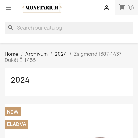
shopping_cart


(0)
search
Home
Archívum
2024
Zsigmond 1387-1437
Dukát ÉH 455
2024
NEW
ELADVA