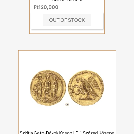
Ft120,000
OUT OF STOCK
Szkítia Geto-Dákok Koson I.e. 1.század Közepe