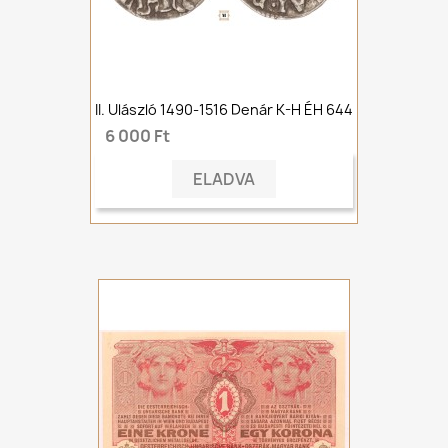
II. Ulászló 1490-1516 Denár K-H ÉH 644
6 000 Ft
ELADVA