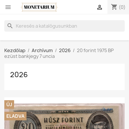
shopping_cart


(0)
search
Kezdőlap
Archívum
2026
20 forint 1975 BP
ezüst bankjegy 7 uncia
2026
ÚJ
ELADVA