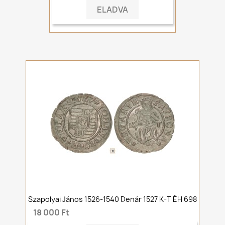
ELADVA
Szapolyai János 1526-1540 Denár 1527 K-T ÉH 698
18 000 Ft