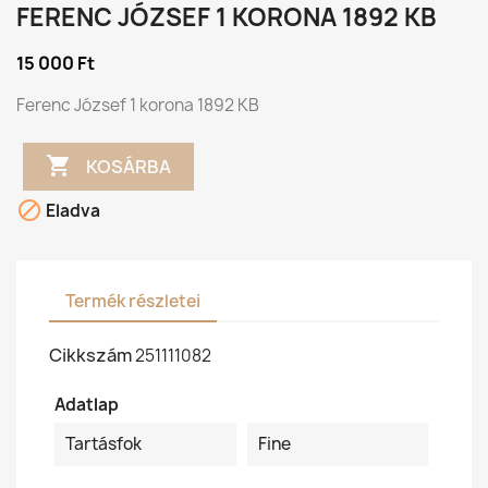
FERENC JÓZSEF 1 KORONA 1892 KB
15 000 Ft
Ferenc József 1 korona 1892 KB

KOSÁRBA

Eladva
Termék részletei
Cikkszám
251111082
Adatlap
Tartásfok
Fine