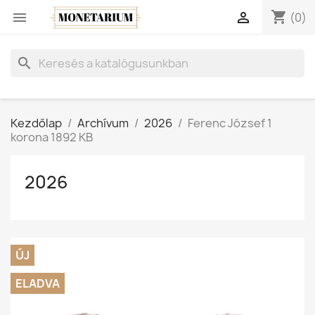
shopping_cart


(0)
search
Kezdőlap
Archívum
2026
Ferenc József 1
korona 1892 KB
2026
ÚJ
ELADVA