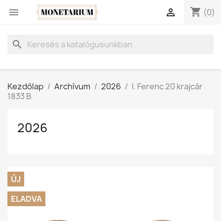
shopping_cart


(0)
search
Kezdőlap
Archívum
2026
I. Ferenc 20 krajcár
1833 B
2026
ÚJ
ELADVA