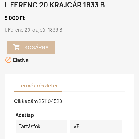
I. FERENC 20 KRAJCÁR 1833 B
5 000 Ft
I. Ferenc 20 krajcár 1833 B

KOSÁRBA

Eladva
Termék részletei
Cikkszám
251104528
Adatlap
Tartásfok
VF