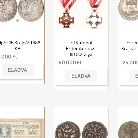
 Lipót 15 Krajcár 1686
FJ Katonai
Feren
KB
Érdemkereszt
Krajcár
III.osztálya
 000 Ft
50 000 Ft
25 000
ELADVA
ELADVA