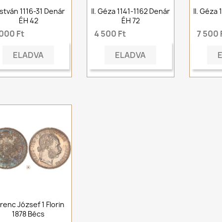
. István 1116-31 Denár
II. Géza 1141-1162 Denár
II. Géza
ÉH 42
ÉH 72
 000 Ft
4 500 Ft
7 500 
ELADVA
ELADVA
renc József 1 Florin
1878 Bécs