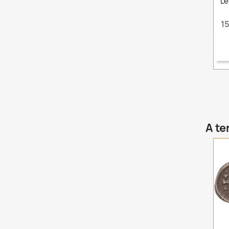
Le
15
A te