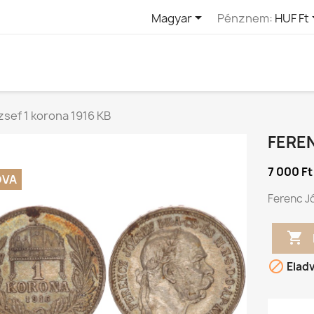

Magyar
Pénznem:
HUF Ft
sef 1 korona 1916 KB
FEREN
7 000 Ft
DVA
Ferenc Jó


Elad