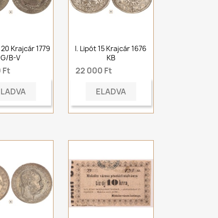
f 20 Krajcár 1779
I. Lipót 15 Krajcár 1676
G/B-V
KB
 Ft
22 000 Ft
ELADVA
ELADVA