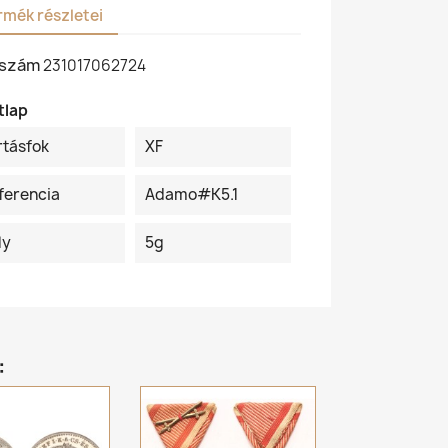
rmék részletei
kszám
231017062724
tlap
rtásfok
XF
ferencia
Adamo#K5.1
ly
5g
: