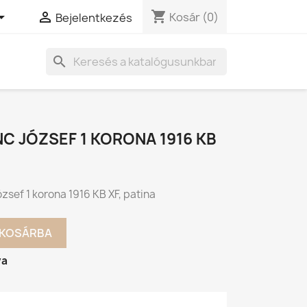
shopping_cart


Kosár
(0)
Bejelentkezés
search
C JÓZSEF 1 KORONA 1916 KB
zsef 1 korona 1916 KB XF, patina
KOSÁRBA
va