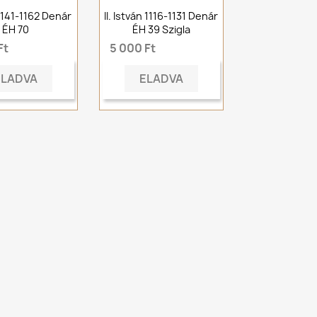
 1141-1162 Denár
II. István 1116-1131 Denár
ÉH 70
ÉH 39 Szigla
Ft
5 000 Ft
ELADVA
ELADVA