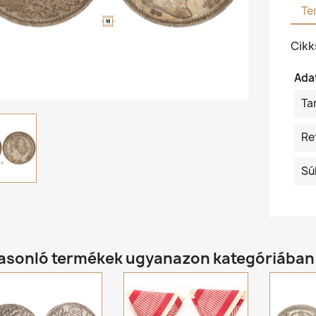
Te
Cik
Ada
Ta
Re
Sú
hasonló termékek ugyanazon kategóriában