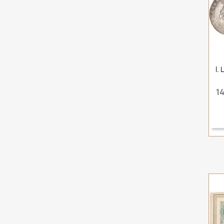
I.
14