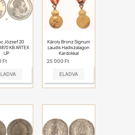
c József 20
Károly Bronz Signum
 1870 KB ARTEX
Laudis Hadiszalagon
UP
Kardokkal
 Ft
25 000 Ft
ELADVA
ELADVA