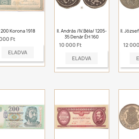
200 Korona 1918
II. András /IV.Béla/ 1205-
II. Józse
35 Denár ÉH 160
 000 Ft
10 000 Ft
12 000
ELADVA
ELADVA