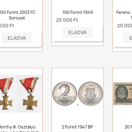
200 Forint 2003 FC
100 Forint 1949
Ferenc 
Sorozat
25 000 Ft
500 Ft
20 000
ELADVA
ELADVA
orthy III. Osztályú
2 Forint 1947 BP
20 