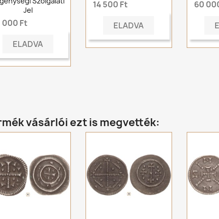
génységi Szolgálati
14 500 Ft
60 000
Jel
 000 Ft
ELADVA
ELADVA
rmék vásárlói ezt is megvették: