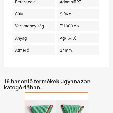
Referencia
Adamo#P7
Súly
9.94 g
Vert mennyiség
711 000 db
Anyag
Ag(.640)
Átmérő
27 mm
16 hasonló termékek ugyanazon
kategóriában: