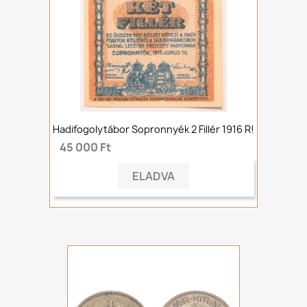
Hadifogolytábor Sopronnyék 2 Fillér 1916 R!
45 000 Ft
ELADVA