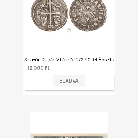
Szlavón Denár IV.László 1272-90 R-L Éhsz15
12 000 Ft
ELADVA