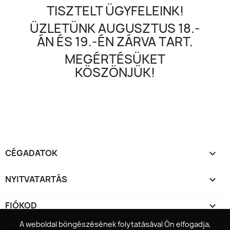
TISZTELT ÜGYFELEINK!
ÜZLETÜNK AUGUSZTUS 18.-
ÁN ÉS 19.-ÉN ZÁRVA TART.
MEGÉRTÉSÜKET
KÖSZÖNJÜK!
CÉGADATOK

NYITVATARTÁS

FIÓKOD

A weboldal böngészésének folytatásával Ön elfogadja,
A weboldal böngészésének folytatásával Ön elfogadja,