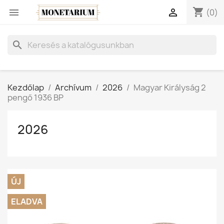
shopping_cart


(0)
search
Kezdőlap
Archívum
2026
Magyar Királyság 2
pengő 1936 BP
2026
ÚJ
ELADVA