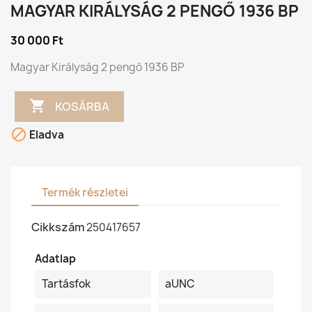
MAGYAR KIRÁLYSÁG 2 PENGŐ 1936 BP
30 000 Ft
Magyar Királyság 2 pengő 1936 BP

KOSÁRBA

Eladva
Termék részletei
Cikkszám
250417657
Adatlap
Tartásfok
aUNC