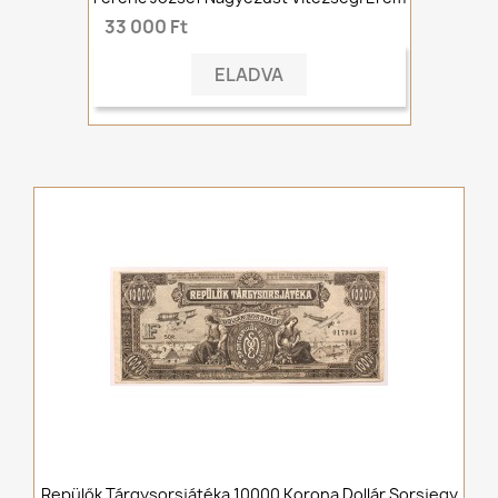
33 000 Ft
ELADVA
Repülők Tárgysorsjátéka 10000 Korona Dollár Sorsjegy