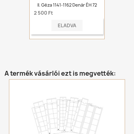
II. Géza 1141-1162 Denár ÉH 72
2 500 Ft
ELADVA
A termék vásárlói ezt is megvették: