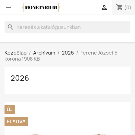
shopping_cart


(0)
search
Kezdőlap
Archívum
2026
Ferenc József 5
korona 1908 KB
2026
ÚJ
ELADVA