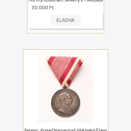
30 000 Ft
ELADVA
Ferenc József Nagyezüst Vitézségi Érem