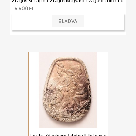
Virágos Budapest Virágos Magyarország Jutalomérme
5 500 Ft
ELADVA
Horthy Közelharc Jelvény II. Fokozata