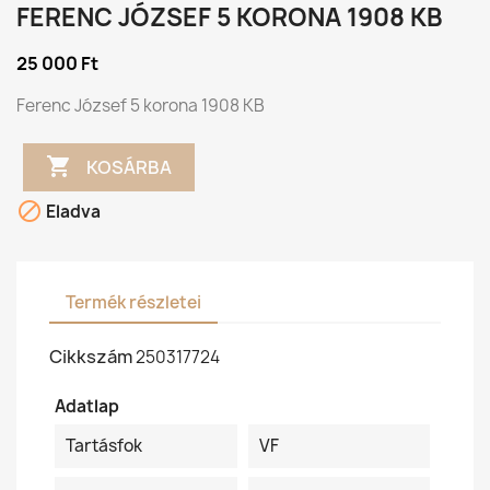
FERENC JÓZSEF 5 KORONA 1908 KB
25 000 Ft
Ferenc József 5 korona 1908 KB

KOSÁRBA

Eladva
Termék részletei
Cikkszám
250317724
Adatlap
Tartásfok
VF