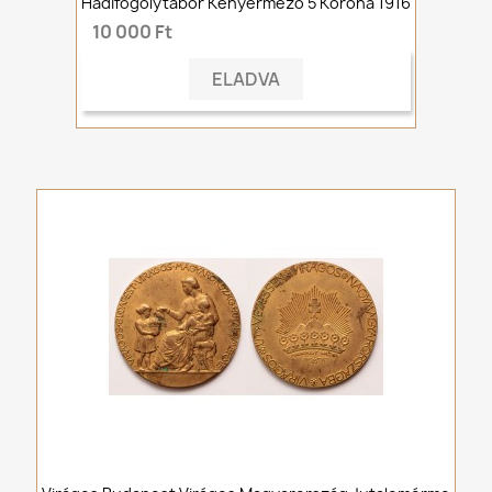
Hadifogolytábor Kenyérmező 5 Korona 1916
10 000 Ft
ELADVA