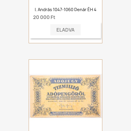
I. András 1047-1060 Denár ÉH 4
20 000 Ft
ELADVA