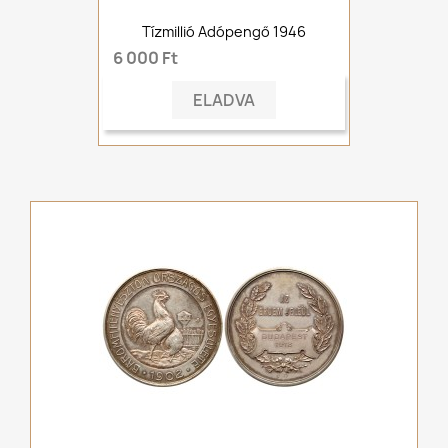
Tízmillió Adópengő 1946
6 000 Ft
ELADVA