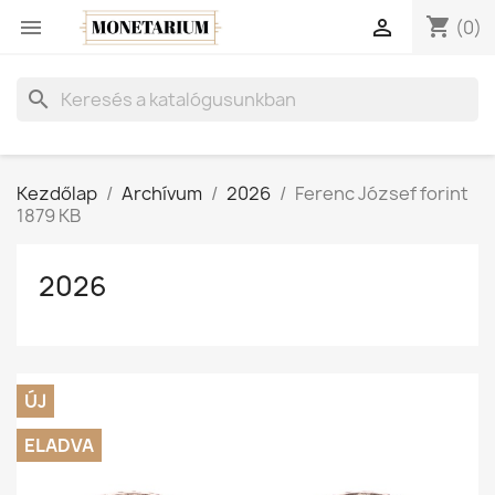
shopping_cart


(0)
search
Kezdőlap
Archívum
2026
Ferenc József forint
1879 KB
2026
ÚJ
ELADVA