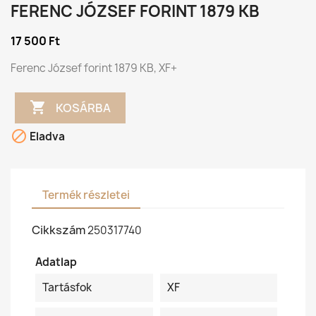
FERENC JÓZSEF FORINT 1879 KB
17 500 Ft
Ferenc József forint 1879 KB, XF+

KOSÁRBA

Eladva
Termék részletei
Cikkszám
250317740
Adatlap
Tartásfok
XF