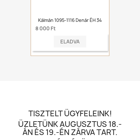
Kálmán 1095-1116 Denár ÉH 34
8 000 Ft
ELADVA
TISZTELT ÜGYFELEINK!
ÜZLETÜNK AUGUSZTUS 18.-
ÁN ÉS 19.-ÉN ZÁRVA TART.