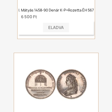
I. Mátyás 1458-90 Denár K-P+rozetta ÉH 567
6 500 Ft
ELADVA