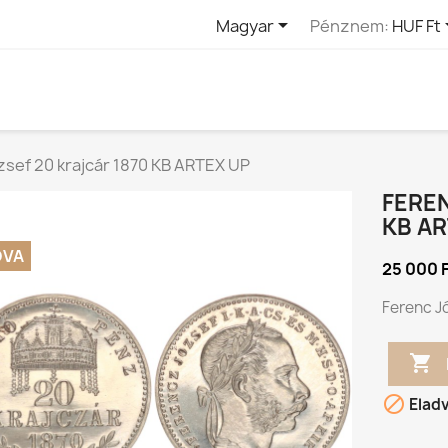

Magyar
Pénznem:
HUF Ft
zsef 20 krajcár 1870 KB ARTEX UP
FEREN
KB AR
DVA
25 000 
Ferenc J


Elad