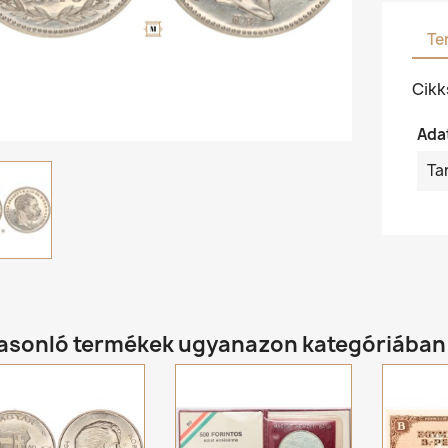
Te
Cik
Ada
Ta
hasonló termékek ugyanazon kategóriában