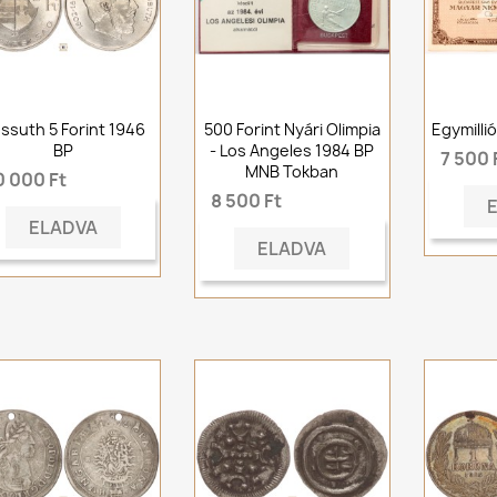
ssuth 5 Forint 1946
500 Forint Nyári Olimpia
Egymilli
BP
- Los Angeles 1984 BP
7 500 
MNB Tokban
0 000 Ft
8 500 Ft
ELADVA
ELADVA