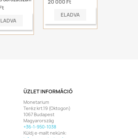
20 000 Ft
Ft
ELADVA
ELADVA
ÜZLET INFORMÁCIÓ
Monetarium
Teréz krt.19 (Oktogon)
1067 Budapest
Magyarország
+36-1-950-1038
Küldj e-mailt nekünk: