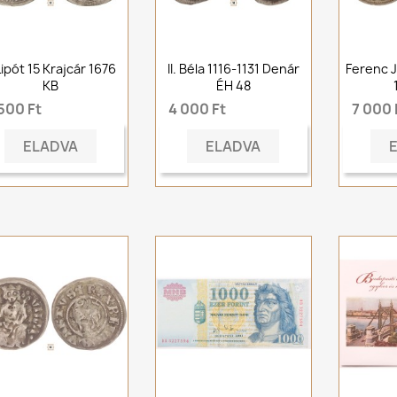
 Lipót 15 Krajcár 1676
II. Béla 1116-1131 Denár
Ferenc J
KB
ÉH 48
500 Ft
4 000 Ft
7 000 
ELADVA
ELADVA