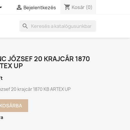
shopping_cart


Kosár
(0)
Bejelentkezés
search
C JÓZSEF 20 KRAJCÁR 1870
TEX UP
Ft
ózsef 20 krajcár 1870 KB ARTEX UP
KOSÁRBA
va