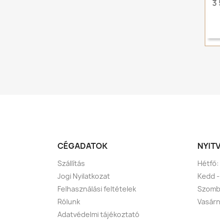
3 
CÉGADATOK
NYIT
Szállítás
Hétfő:
Jogi Nyilatkozat
Kedd -
Felhasználási feltételek
Szomba
Rólunk
Vasárn
Adatvédelmi tájékoztató