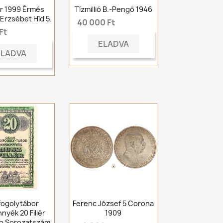
lér 1999 Érmés
Tízmillió B.-Pengő 1946
 Erzsébet Híd 5.
40 000 Ft
Ft
ELADVA
ELADVA
fogolytábor
Ferenc József 5 Corona
nyék 20 Fillér
1909
ab Sorozatszám