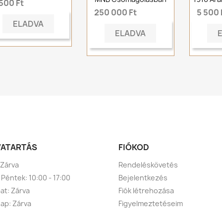
500 Ft
250 000 Ft
5 500 
ELADVA
ELADVA
VATARTÁS
FIÓKOD
 Zárva
Rendeléskövetés
 Péntek: 10:00 - 17:00
Bejelentkezés
t: Zárva
Fiók létrehozása
ap: Zárva
Figyelmeztetéseim