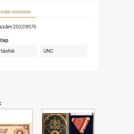
rmék részletei
kszám
250218576
tlap
rtásfok
UNC
: