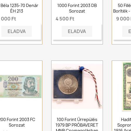
. Béla 1235-70 Denár
1000 Forint 2003 DB
50 Fil
ÉH 213
Sorozat
Boríték -
 000 Ft
4 500 Ft
9 000 
ELADVA
ELADVA
200 Forint 2003 FC
100 Forint Űrrepülés
Hadi
Sorozat
1979 BP PRÓBAVERET
Sopron
MNB Csomagolásban
1916 Ar