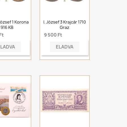
ózsef 1 Korona
I. József 3 Krajcár 1710
1916 KB
Graz
Ft
9 500 Ft
ELADVA
ELADVA