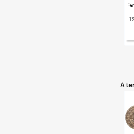
Fer
13
A te