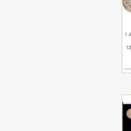
I. 
1