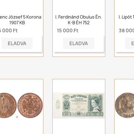
enc József 5 Korona
I. Ferdinánd Obulus Én.
I. Lipót
1907 KB
K-B ÉH 752
5 000 Ft
15 000 Ft
38 000
ELADVA
ELADVA