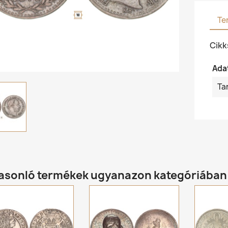
Te
Cik
Ada
Ta
hasonló termékek ugyanazon kategóriában