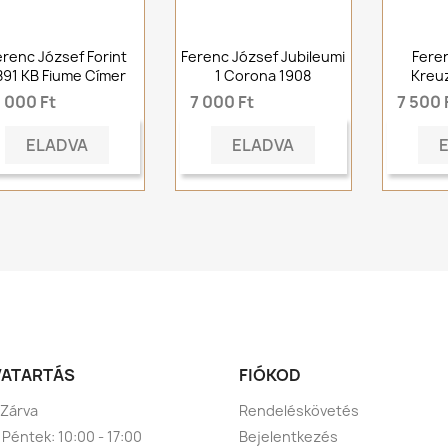
erenc József Forint
Ferenc József Jubileumi
Fere
891 KB Fiume Címer
1 Corona 1908
Kreuz
 000 Ft
7 000 Ft
7 500 
ELADVA
ELADVA
VATARTÁS
FIÓKOD
 Zárva
Rendeléskövetés
 Péntek: 10:00 - 17:00
Bejelentkezés