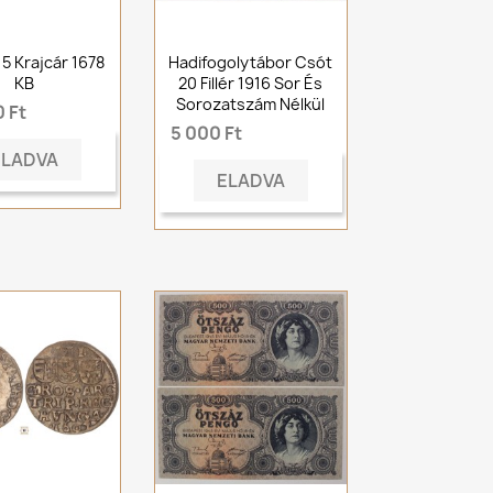
 15 Krajcár 1678
Hadifogolytábor Csót
KB
20 Fillér 1916 Sor És
Sorozatszám Nélkül
 Ft
5 000 Ft
ELADVA
ELADVA