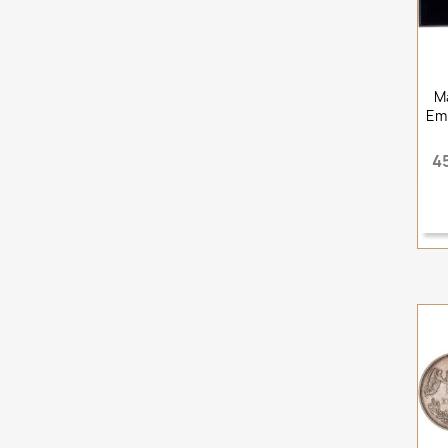
M
Eml
4