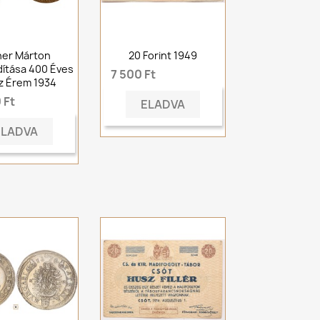
her Márton
20 Forint 1949
rdítása 400 Éves
7 500 Ft
z Érem 1934
 Ft
ELADVA
ELADVA