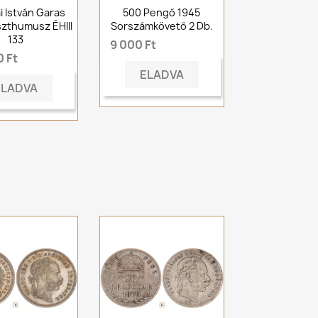
i István Garas
500 Pengő 1945
zthumusz ÉHIII
Sorszámkövető 2 Db.
133
9 000 Ft
 Ft
ELADVA
ELADVA