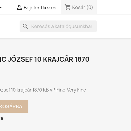
shopping_cart


Kosár
(0)
Bejelentkezés
search
C JÓZSEF 10 KRAJCÁR 1870
zsef 10 krajcár 1870 KB VP, Fine-Very Fine
KOSÁRBA
va