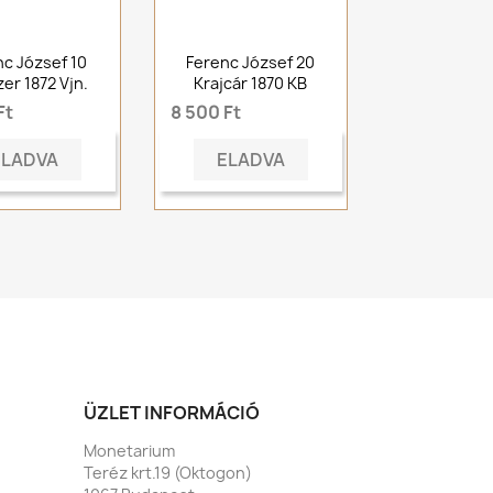
nc József 10
Ferenc József 20
er 1872 Vjn.
Krajcár 1870 KB
Ft
8 500 Ft
ELADVA
ELADVA
ÜZLET INFORMÁCIÓ
Monetarium
Teréz krt.19 (Oktogon)