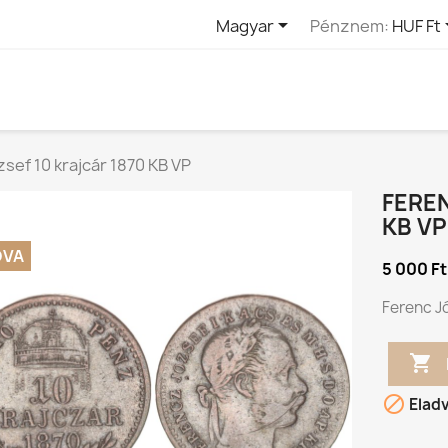

Magyar
Pénznem:
HUF Ft
sef 10 krajcár 1870 KB VP
FEREN
KB VP
DVA
5 000 Ft
Ferenc Jó


Elad