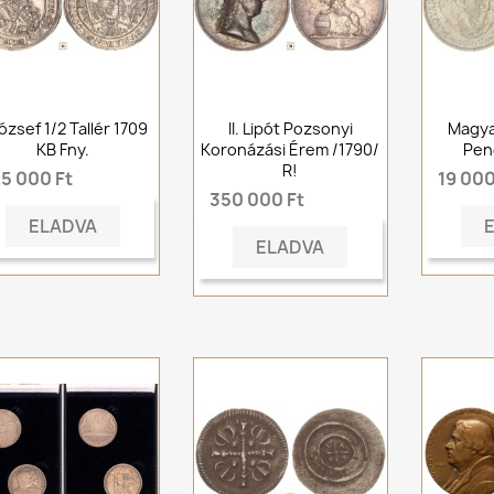
József 1/2 Tallér 1709
II. Lipót Pozsonyi
Magya
KB Fny.
Koronázási Érem /1790/
Pen
R!
25 000 Ft
19 000
350 000 Ft
ELADVA
ELADVA