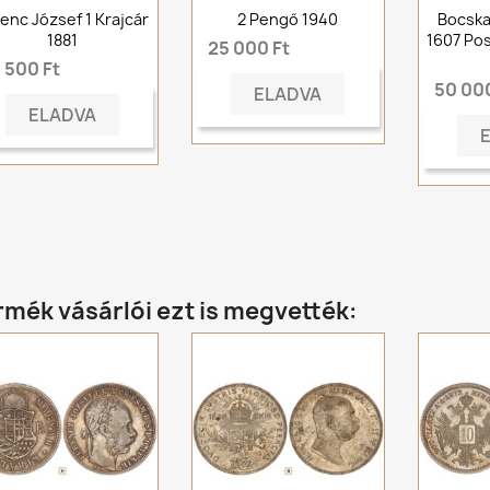
enc József 1 Krajcár
2 Pengő 1940
Bocska
1881
1607 Pos
25 000 Ft
 500 Ft
50 000
ELADVA
ELADVA
rmék vásárlói ezt is megvették: