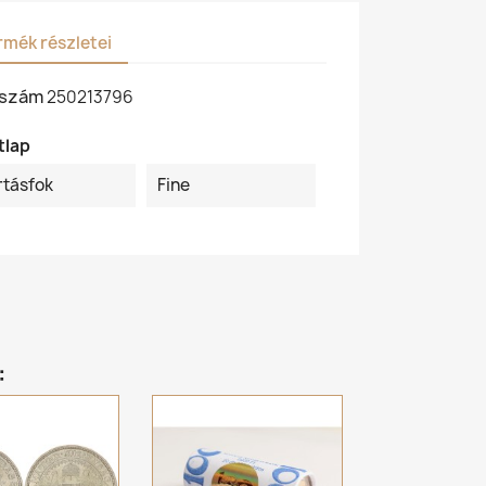
rmék részletei
kszám
250213796
tlap
rtásfok
Fine
: