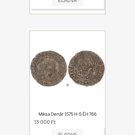
ELADVA
Miksa Denár 1575 H-S ÉH 766
13 000 Ft
ELADVA