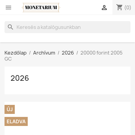
shopping_cart


(0)
search
Kezdőlap
Archívum
2026
20000 forint 2005
GC
2026
ÚJ
ELADVA