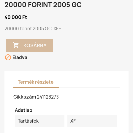
20000 FORINT 2005 GC
40 000 Ft
20000 forint 2005 GC, XF+

KOSÁRBA

Eladva
Termék részletei
Cikkszám
241128273
Adatlap
Tartásfok
XF