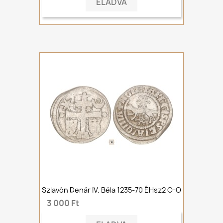
ELADVA
Szlavón Denár IV. Béla 1235-70 ÉHsz2 O-O
3 000 Ft