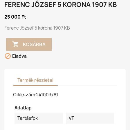
FERENC JÓZSEF 5 KORONA 1907 KB
25 000 Ft
Ferenc József 5 korona 1907 KB

KOSÁRBA

Eladva
Termék részletei
Cikkszám
241003781
Adatlap
Tartásfok
VF