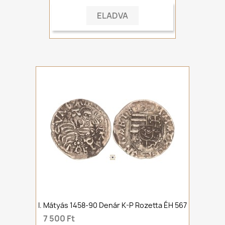
ELADVA
I. Mátyás 1458-90 Denár K-P Rozetta ÉH 567
7 500 Ft