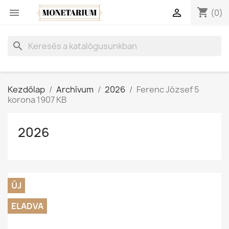
shopping_cart


(0)
search
Kezdőlap
Archívum
2026
Ferenc József 5
korona 1907 KB
2026
ÚJ
ELADVA