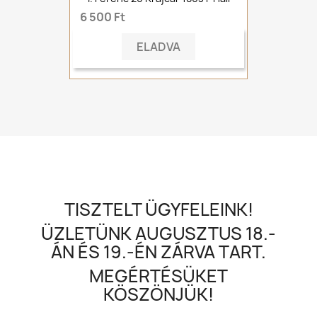
6 500 Ft
ELADVA
TISZTELT ÜGYFELEINK!
ÜZLETÜNK AUGUSZTUS 18.-
ÁN ÉS 19.-ÉN ZÁRVA TART.
MEGÉRTÉSÜKET
KÖSZÖNJÜK!