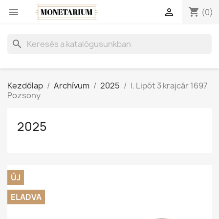
shopping_cart


(0)
search
Kezdőlap
Archívum
2025
I. Lipót 3 krajcár 1697
Pozsony
2025
ÚJ
ELADVA