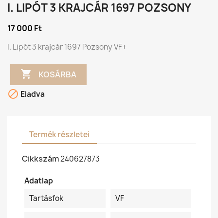
I. LIPÓT 3 KRAJCÁR 1697 POZSONY
17 000 Ft
I. Lipót 3 krajcár 1697 Pozsony VF+

KOSÁRBA

Eladva
Termék részletei
Cikkszám
240627873
Adatlap
Tartásfok
VF