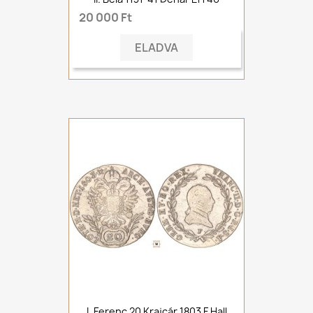
20 000 Ft
ELADVA
I. Ferenc 20 Krajcár 1803 F Hall