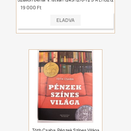
19 000 Ft
ELADVA
Tóth Csaba: Pénzek Színes Világa