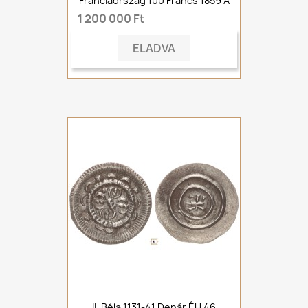
Franciaország 100 Francs 1859 A
1 200 000 Ft
ELADVA
II. Béla 1131-41 Denár ÉH 46