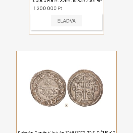
100000 Forint Szent István 2001 BP
1 200 000 Ft
ELADVA
Szlavón Denár V. István 1245/1270-72 S-R ÉHSz12