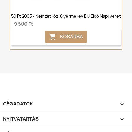
50 Ft 2005 - Nemzetközi Gyermekév BU Első Napi Veret
9 500 Ft
KOSÁRBA

CÉGADATOK

NYITVATARTÁS
