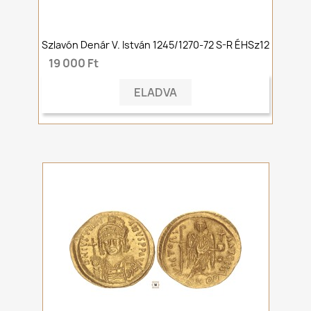
Szlavón Denár V. István 1245/1270-72 S-R ÉHSz12
19 000 Ft
ELADVA