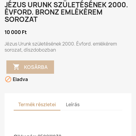
JÉZUS URUNK SZÜLETÉSÉNEK 2000.
ÉVFORD. BRONZ EMLÉKÉREM
SOROZAT
10 000 Ft
Jézus Urunk születésének 2000. Évford. emlékérem
sorozat, díszdobozban

KOSÁRBA

Eladva
Termék részletei
Leírás