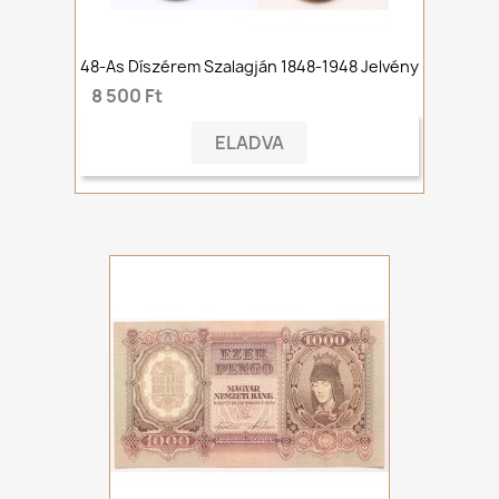
48-As Díszérem Szalagján 1848-1948 Jelvény
8 500 Ft
ELADVA