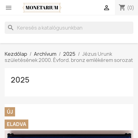
shopping_cart


(0)
search
Kezdőlap
Archívum
2025
Jézus Urunk
születésének 2000. Évford. bronz emlékérem sorozat
2025
ÚJ
ELADVA