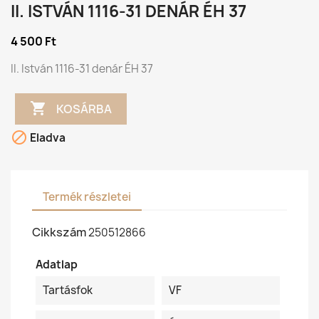
II. ISTVÁN 1116-31 DENÁR ÉH 37
4 500 Ft
II. István 1116-31 denár ÉH 37

KOSÁRBA

Eladva
Termék részletei
Cikkszám
250512866
Adatlap
Tartásfok
VF