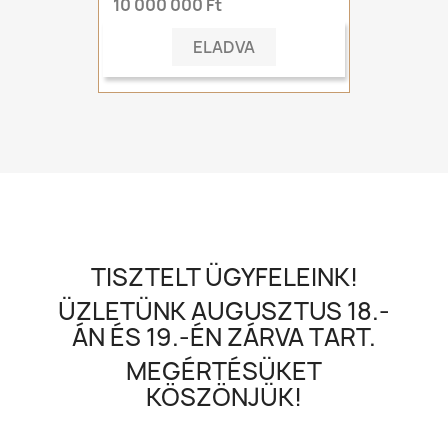
10 000 000 Ft
ELADVA
TISZTELT ÜGYFELEINK!
ÜZLETÜNK AUGUSZTUS 18.-
ÁN ÉS 19.-ÉN ZÁRVA TART.
MEGÉRTÉSÜKET
KÖSZÖNJÜK!