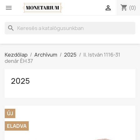
shopping_cart


(0)
search
Kezdőlap
Archívum
2025
II. István 1116-31
denár ÉH 37
2025
ÚJ
ELADVA