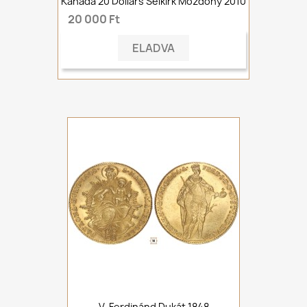
Kanada 20 Dollars Selkirk Mozdony 2010
20 000 Ft
ELADVA
V. Ferdinánd Dukát 1848