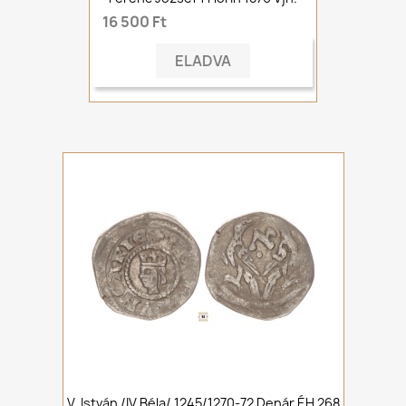
16 500 Ft
ELADVA
V. István /IV.Béla/ 1245/1270-72 Denár ÉH 268