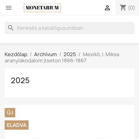
shopping_cart


(0)
search
Kezdőlap
Archívum
2025
Mexikó, I. Miksa
aranylakodalom zseton 1866-1867
2025
ÚJ
ELADVA