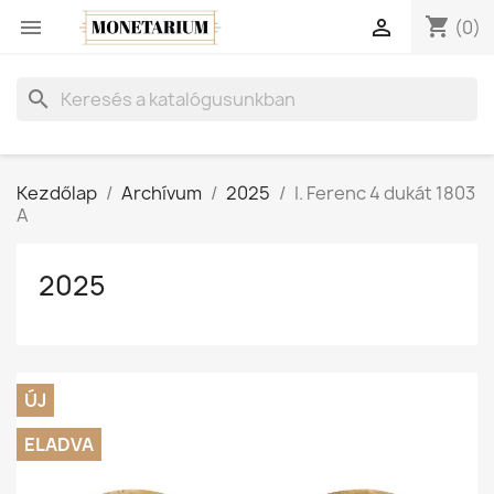
shopping_cart


(0)
search
Kezdőlap
Archívum
2025
I. Ferenc 4 dukát 1803
A
2025
ÚJ
ELADVA