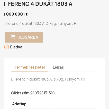
I. FERENC 4 DUKÁT 1803 A
1 000 000 Ft
I. Ferenc 4 dukát 1803 A, 3.78g, Fülnyom, R!

KOSÁRBA

Eladva
Termék részletei
Leírás
I. Ferenc 4 dukát 1803 A, 3.78g, Fülnyom, R!
Cikkszám
240328131510
Adatlap