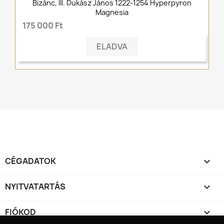
Bizánc, III. Dukász János 1222-1254 Hyperpyron
Magnesia
175 000 Ft
ELADVA
CÉGADATOK

NYITVATARTÁS

FIÓKOD
