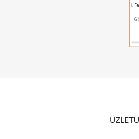
I. 
6 
ÜZLETÜ