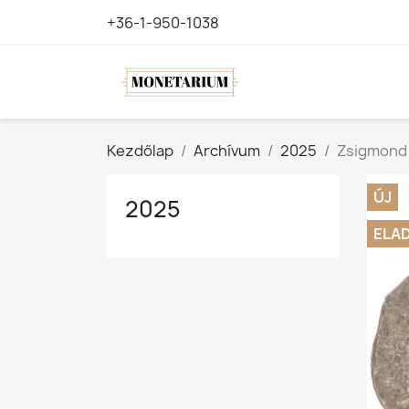
+36-1-950-1038
Kezdőlap
Archívum
2025
Zsigmond 
ÚJ
2025
ELA