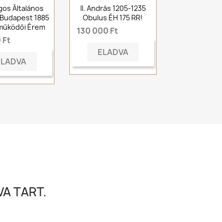
os Általános
II. András 1205-1235
s Budapest 1885
Obulus ÉH 175 RR!
működői Érem
130 000 Ft
 Ft
ELADVA
ELADVA
A TART.