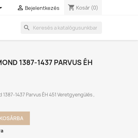
shopping_cart


Kosár
(0)
Bejelentkezés
search
OND 1387-1437 PARVUS ÉH
 1387-1437 Parvus ÉH 451 Veretgyengülés ,
KOSÁRBA
va