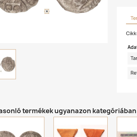
Te
Cik
Ada
Ta
Re
hasonló termékek ugyanazon kategóriában