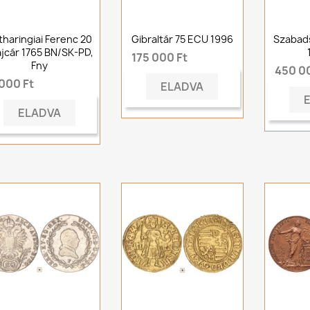
tharingiai Ferenc 20
Gibraltár 75 ECU 1996
Szabad
ajcár 1765 BN/SK-PD,
175 000 Ft
Fny
450 0
 000 Ft
ELADVA
ELADVA