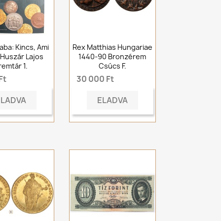
aba: Kincs, Ami
Rex Matthias Hungariae
 Huszár Lajos
1440-90 Bronzérem
remtár 1.
Csúcs F.
Ft
30 000 Ft
ELADVA
ELADVA