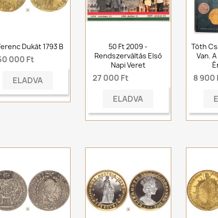
 Ferenc Dukát 1793 B
50 Ft 2009 -
Tóth Cs
Rendszerváltás Első
Van. A
50 000 Ft
Napi Veret
É
27 000 Ft
8 900 
ELADVA
ELADVA