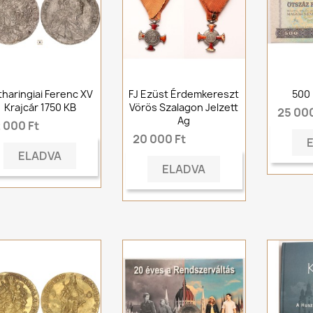
tharingiai Ferenc XV
FJ Ezüst Érdemkereszt
500 
Krajcár 1750 KB
Vörös Szalagon Jelzett
25 000
Ag
 000 Ft
20 000 Ft
ELADVA
ELADVA