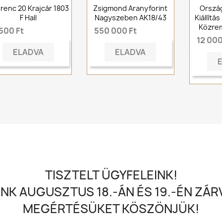
Ferenc 20 Krajcár 1803
Zsigmond Aranyforint
Ország
F Hall
Nagyszeben AK18/43
Kiállítá
Közre
500 Ft
550 000 Ft
12 000
ELADVA
ELADVA
TISZTELT ÜGYFELEINK!
NK AUGUSZTUS 18.-ÁN ÉS 19.-ÉN ZÁRV
MEGÉRTÉSÜKET KÖSZÖNJÜK!