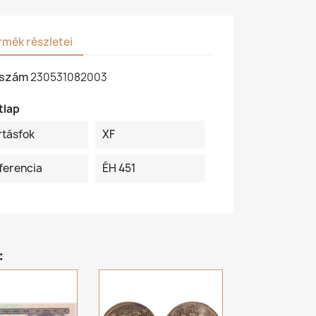
rmék részletei
kszám
230531082003
tlap
rtásfok
XF
ferencia
ÉH 451
: