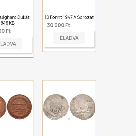
ságharc Dukát
10 Forint 1947 A Sorozat
1848 KB
30 000 Ft
00 Ft
ELADVA
ELADVA