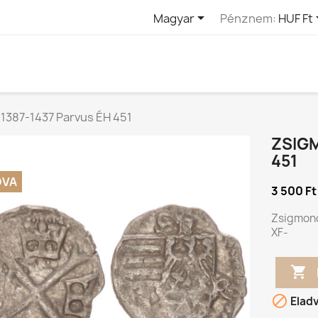

Magyar
Pénznem:
HUF Ft
1387-1437 Parvus ÉH 451
ZSIGM
451
DVA
3 500 Ft
Zsigmond
XF-


Elad