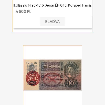
II.Ulászló 1490-1516 Denár ÉH 646, Korabeli Hamis
4 500 Ft
ELADVA