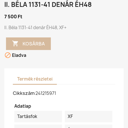
II. BÉLA 1131-41 DENÁR ÉH48
7 500 Ft
II. Béla 1131-41 denár ÉH48, XF+

KOSÁRBA

Eladva
Termék részletei
Cikkszám
241215971
Adatlap
Tartásfok
XF