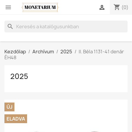
shopping_cart


(0)
search
Kezdőlap
Archívum
2025
II. Béla 1131-41 denár
ÉH48
2025
ÚJ
ELADVA