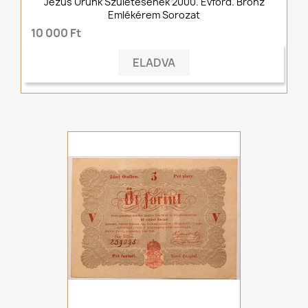
Jézus Urunk Születésének 2000. Évford. Bronz
Emlékérem Sorozat
10 000 Ft
ELADVA