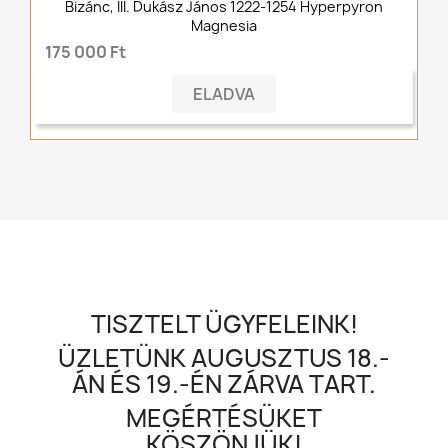
Bizánc, III. Dukász János 1222-1254 Hyperpyron
Magnesia
175 000 Ft
ELADVA
TISZTELT ÜGYFELEINK!
ÜZLETÜNK AUGUSZTUS 18.-
ÁN ÉS 19.-ÉN ZÁRVA TART.
MEGÉRTÉSÜKET
KÖSZÖNJÜK!