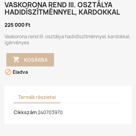
VASKORONA REND III. OSZTÁLYA
HADIDÍSZÍTMÉNNYEL, KARDOKKAL
225 000 Ft
Vaskorona rend III. osztálya hadidíszítménnyel, kardokkal,
ígérvényes

KOSÁRBA

Eladva
Termék részletei
Cikkszám
240703970