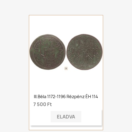
III.Béla 1172-1196 Rézpénz ÉH 114
7 500 Ft
ELADVA