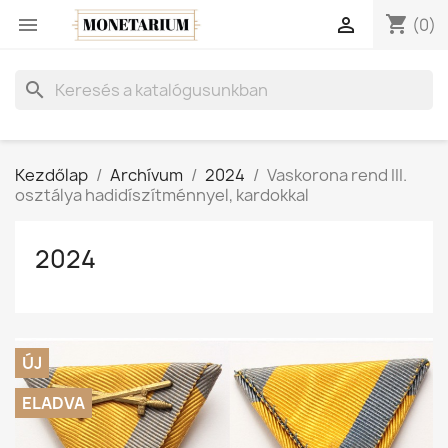
shopping_cart


(0)
search
Kezdőlap
Archívum
2024
Vaskorona rend III.
osztálya hadidíszítménnyel, kardokkal
2024
ÚJ
ELADVA