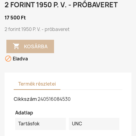
2 FORINT 1950 P. V. - PRÓBAVERET
17 500 Ft
2 forint 1950 P. V. - próbaveret

KOSÁRBA

Eladva
Termék részletei
Cikkszám
240516084530
Adatlap
Tartásfok
UNC