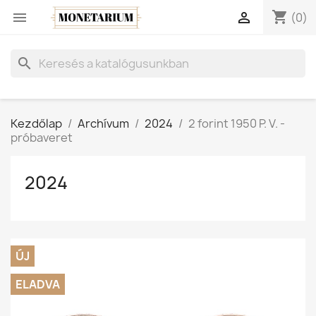
shopping_cart


(0)
search
Kezdőlap
Archívum
2024
2 forint 1950 P. V. -
próbaveret
2024
ÚJ
ELADVA