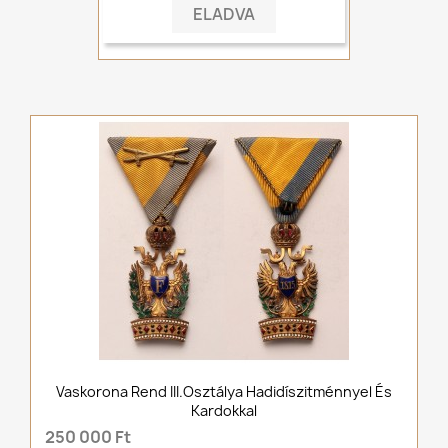
ELADVA
Vaskorona Rend III.osztálya Hadidíszitménnyel És
Kardokkal
250 000 Ft