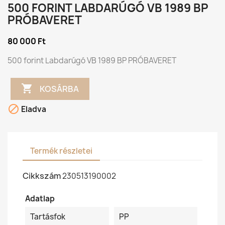
500 FORINT LABDARÚGÓ VB 1989 BP
PRÓBAVERET
80 000 Ft
500 forint Labdarúgó VB 1989 BP PRÓBAVERET

KOSÁRBA

Eladva
Termék részletei
Cikkszám
230513190002
Adatlap
Tartásfok
PP