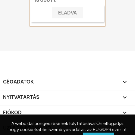
ELADVA
CÉGADATOK

NYITVATARTÁS

FIÓKOD

A weboldal böngészésének folytatásával Ön elfogadja,
A weboldal böngészésének folytatásával Ön elfogadja,
ÜZLET INFORMÁCIÓ
keyboard_arrow_down
hogy cookie-kat és személyes adatait az EU GDPR szerint
hogy cookie-kat és személyes adatait az EU GDPR szerint