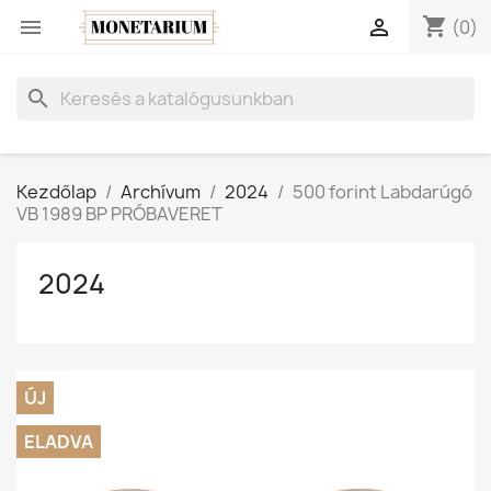
shopping_cart


(0)
search
Kezdőlap
Archívum
2024
500 forint Labdarúgó
VB 1989 BP PRÓBAVERET
2024
ÚJ
ELADVA