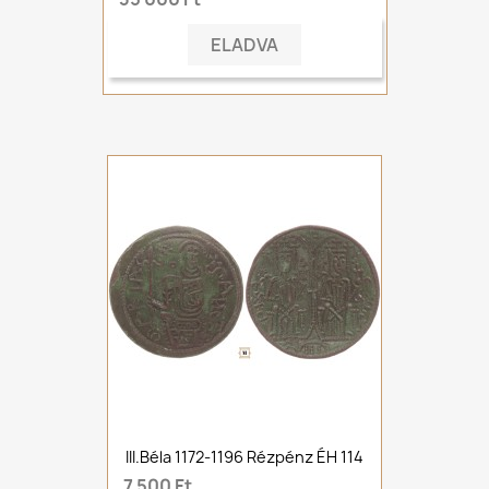
ELADVA
III.Béla 1172-1196 Rézpénz ÉH 114
7 500 Ft