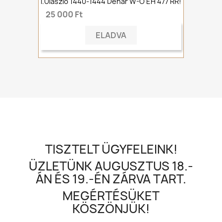
I.Ulászló 1440-1444 Denár W-O ÉH 477 RR!
25 000 Ft
ELADVA
TISZTELT ÜGYFELEINK!
ÜZLETÜNK AUGUSZTUS 18.-
ÁN ÉS 19.-ÉN ZÁRVA TART.
MEGÉRTÉSÜKET
KÖSZÖNJÜK!