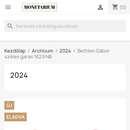
shopping_cart


(0)
search
Kezdőlap
Archívum
2024
Bethlen Gábor
széles garas 1629 NB
2024
ÚJ
ELADVA