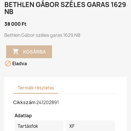
BETHLEN GÁBOR SZÉLES GARAS 1629
NB
38 000 Ft
Bethlen Gábor széles garas 1629 NB

KOSÁRBA

Eladva
Termék részletei
Cikkszám
241202891
Adatlap
Tartásfok
XF