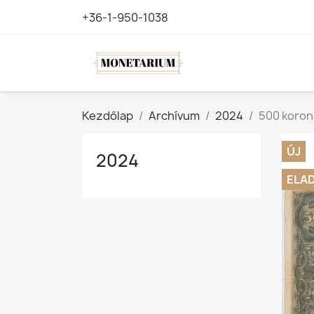
+36-1-950-1038
Kezdőlap
Archívum
2024
500 koron
ÚJ
2024
ELA