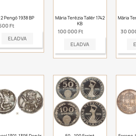
2 Pengő 1938 BP
Mária Terézia Tallér 1742
Mária Ter
KB
500 Ft
100 000 Ft
30 000
ELADVA
ELADVA
cel 1301-1305 Denár
50 - 100 Forint
Ferenc J