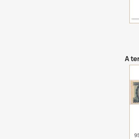
A te
9