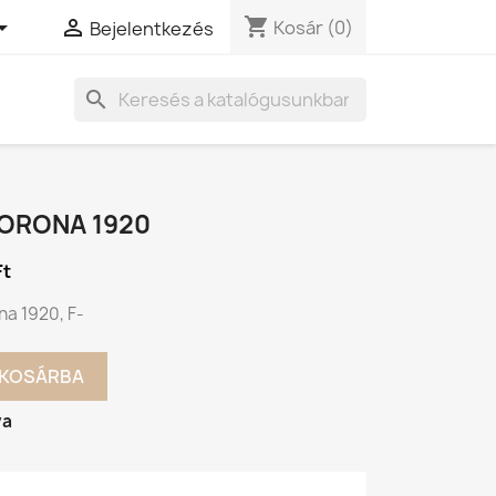
shopping_cart


Kosár
(0)
Bejelentkezés
search
KORONA 1920
Ft
na 1920, F-
KOSÁRBA
va