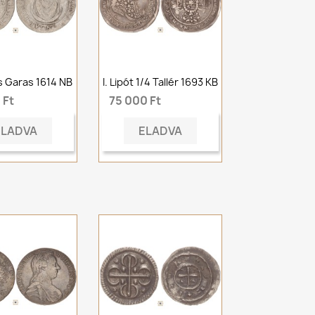
ás Garas 1614 NB
I. Lipót 1/4 Tallér 1693 KB
 Ft
75 000 Ft
ELADVA
ELADVA