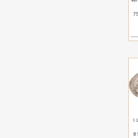
7
I.
8 