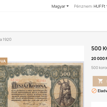

Magyar
Pénznem:
HUF Ft
a 1920
500 
20 000 
DVA
500 koro


Elad