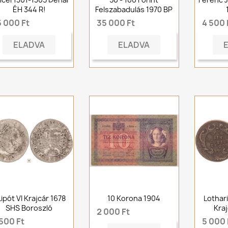
ÉH 344 R!
Felszabadulás 1970 BP
5 000 Ft
35 000 Ft
4 500 
ELADVA
ELADVA
 Lipót VI Krajcár 1678
10 Korona 1904
Lothari
SHS Boroszló
Kra
2 000 Ft
500 Ft
5 000 