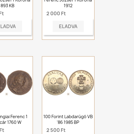
1893 KB
1912
Ft
2 000 Ft
ELADVA
ELADVA
ngiai Ferenc 1
100 Forint Labdarúgó VB
jcár 1760 W
'86 1985 BP
Ft
2 500 Ft