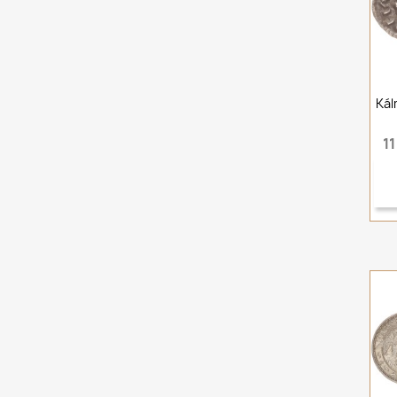
Kál
11