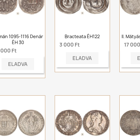
mán 1095-1116 Denár
Bracteata ÉH122
II. Máty
ÉH 30
3 000 Ft
17 000
 000 Ft
ELADVA
ELADVA