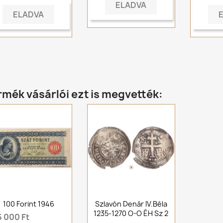
ELADVA
ELADVA
rmék vásárlói ezt is megvették:
100 Forint 1946
Szlavón Denár IV.Béla
1235-1270 O-O ÉH Sz 2
5 000 Ft