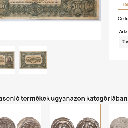
Te
Cik
Ada
Ta
hasonló termékek ugyanazon kategóriában