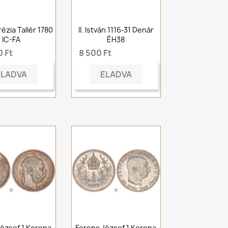
ézia Tallér 1780
II. István 1116-31 Denár
IC-FA
ÉH38
 Ft
8 500 Ft
ELADVA
ELADVA
ózsef 1 Korona
Ferenc József 1 Korona