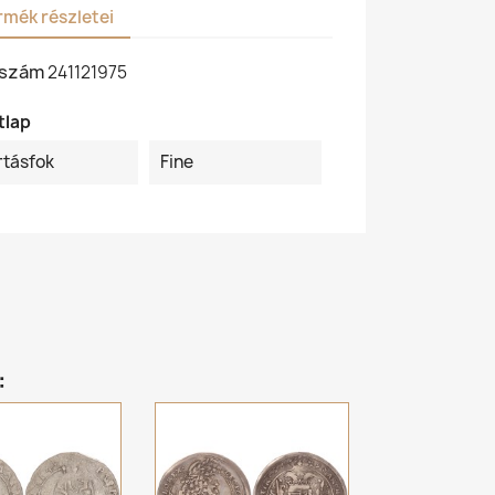
rmék részletei
kszám
241121975
tlap
rtásfok
Fine
: